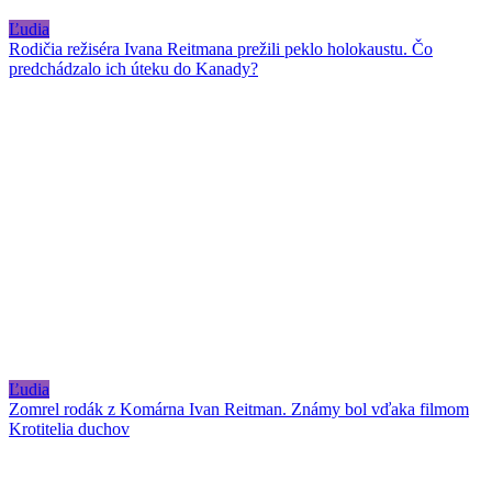
Ľudia
Rodičia režiséra Ivana Reitmana prežili peklo holokaustu. Čo
predchádzalo ich úteku do Kanady?
Ľudia
Zomrel rodák z Komárna Ivan Reitman. Známy bol vďaka filmom
Krotitelia duchov