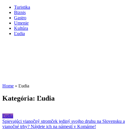
Turistika
Biznis
Gastro
Umenie
Kultúra
Ľudia
Home
»
Ľudia
Kategória:
Ľudia
Ľudia
Spievajúci vianočný stromček jediný svojho druhu na Slovensku a
vianočné trhy? Nájdete ich na námestí v Komárne!