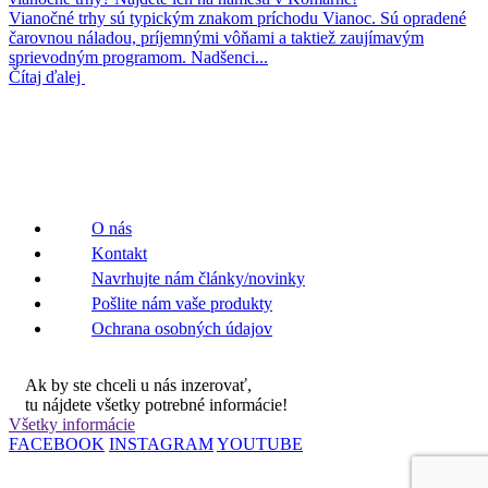
Vianočné trhy sú typickým znakom príchodu Vianoc. Sú opradené
čarovnou náladou, príjemnými vôňami a taktiež zaujímavým
sprievodným programom. Nadšenci...
Čítaj ďalej
O nás
Kontakt
Navrhujte nám články/novinky
Pošlite nám vaše produkty
Ochrana osobných údajov
Ak by ste chceli u nás inzerovať,
tu nájdete všetky potrebné informácie!
Všetky informácie
FACEBOOK
INSTAGRAM
YOUTUBE