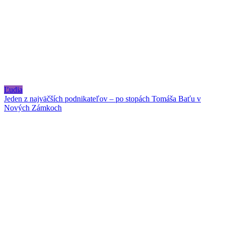
Ľudia
Jeden z najväčších podnikateľov – po stopách Tomáša Baťu v
Nových Zámkoch