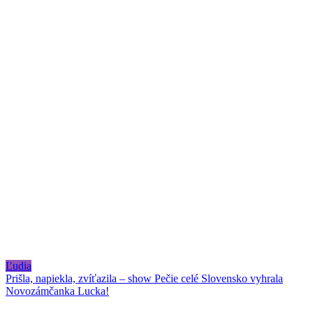
Ľudia
Prišla, napiekla, zvíťazila – show Pečie celé Slovensko vyhrala
Novozámčanka Lucka!