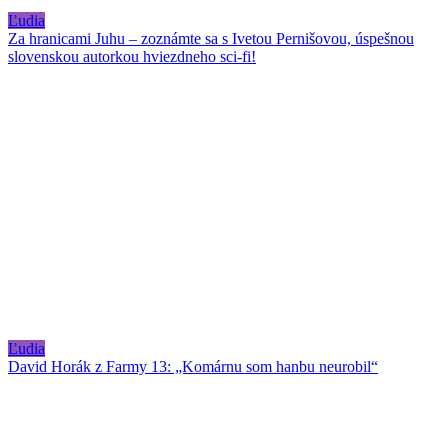
Ľudia
Za hranicami Juhu – zoznámte sa s Ivetou Pernišovou, úspešnou
slovenskou autorkou hviezdneho sci-fi!
Ľudia
David Horák z Farmy 13: „Komárnu som hanbu neurobil“