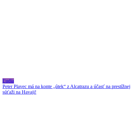
Ľudia
Peter Plavec má na konte „útek“ z Alcatrazu a účasť na prestížnej
súťaži na Havaji!