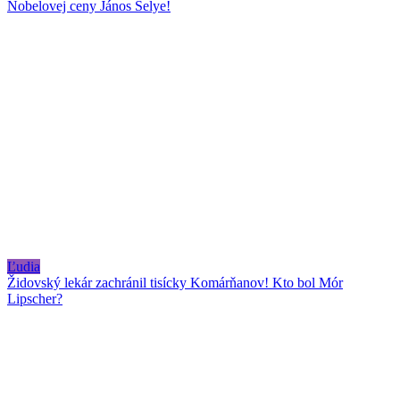
Nobelovej ceny János Selye!
Ľudia
Židovský lekár zachránil tisícky Komárňanov! Kto bol Mór
Lipscher?