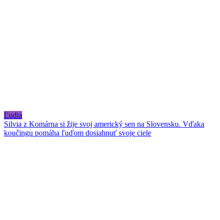
Ľudia
Silvia z Komárna si žije svoj americký sen na Slovensku. Vďaka
koučingu pomáha ľuďom dosiahnuť svoje ciele