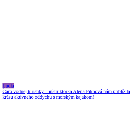
Ľudia
Čaro vodnej turistiky – inštruktorka Alena Piknová nám priblížila
krásu aktívneho oddychu s morským kajakom!