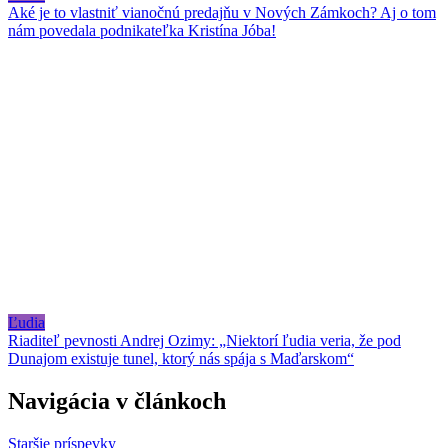
Aké je to vlastniť vianočnú predajňu v Nových Zámkoch? Aj o tom
nám povedala podnikateľka Kristína Jóba!
Ľudia
Riaditeľ pevnosti Andrej Ozimy: „Niektorí ľudia veria, že pod
Dunajom existuje tunel, ktorý nás spája s Maďarskom“
Navigácia v článkoch
Staršie príspevky