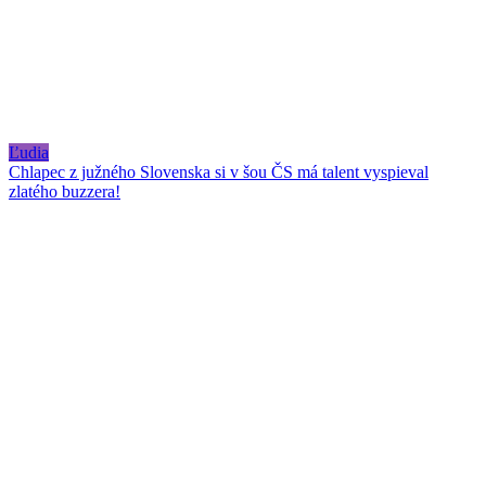
Ľudia
Chlapec z južného Slovenska si v šou ČS má talent vyspieval
zlatého buzzera!