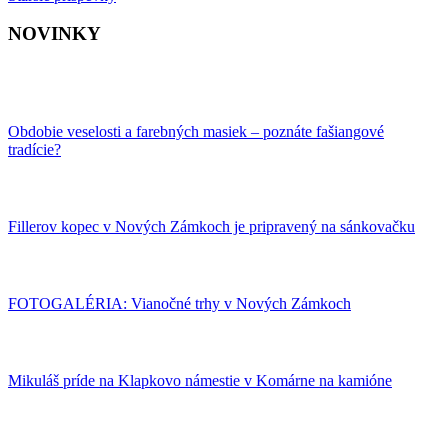
NOVINKY
Obdobie veselosti a farebných masiek – poznáte fašiangové
tradície?
Fillerov kopec v Nových Zámkoch je pripravený na sánkovačku
FOTOGALÉRIA: Vianočné trhy v Nových Zámkoch
Mikuláš príde na Klapkovo námestie v Komárne na kamióne