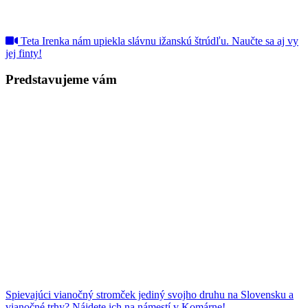
Teta Irenka nám upiekla slávnu ižanskú štrúdľu. Naučte sa aj vy
jej finty!
Predstavujeme vám
Spievajúci vianočný stromček jediný svojho druhu na Slovensku a
vianočné trhy? Nájdete ich na námestí v Komárne!