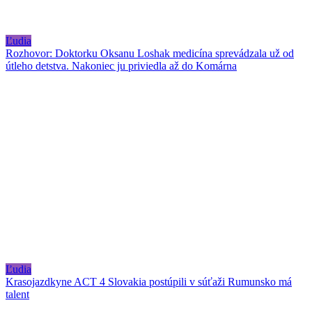
Ľudia
Rozhovor: Doktorku Oksanu Loshak medicína sprevádzala už od
útleho detstva. Nakoniec ju priviedla až do Komárna
Ľudia
Krasojazdkyne ACT 4 Slovakia postúpili v súťaži Rumunsko má
talent