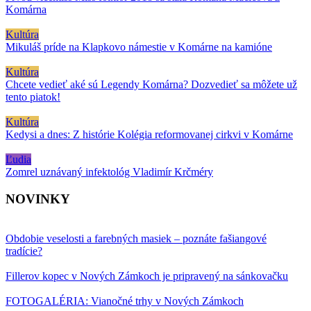
Komárna
Kultúra
Mikuláš príde na Klapkovo námestie v Komárne na kamióne
Kultúra
Chcete vedieť aké sú Legendy Komárna? Dozvedieť sa môžete už
tento piatok!
Kultúra
Kedysi a dnes: Z histórie Kolégia reformovanej cirkvi v Komárne
Ľudia
Zomrel uznávaný infektológ Vladimír Krčméry
NOVINKY
Obdobie veselosti a farebných masiek – poznáte fašiangové
tradície?
Fillerov kopec v Nových Zámkoch je pripravený na sánkovačku
FOTOGALÉRIA: Vianočné trhy v Nových Zámkoch