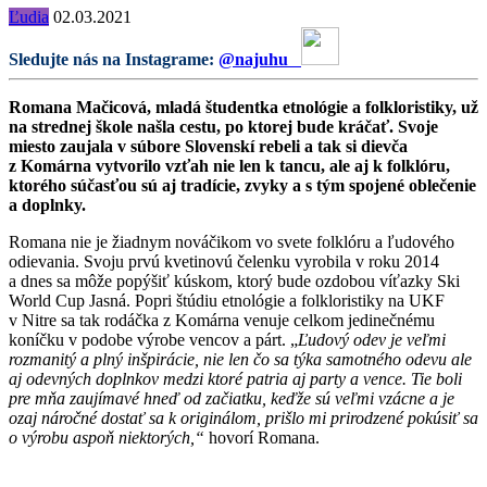
Ľudia
02.03.2021
Sledujte nás na Instagrame:
@najuhu
Romana Mačicová, mladá študentka etnológie a folkloristiky, už
na strednej škole našla cestu, po ktorej bude kráčať. Svoje
miesto zaujala v súbore Slovenskí rebeli a tak si dievča
z Komárna vytvorilo vzťah nie len k tancu, ale aj k folklóru,
ktorého súčasťou sú aj tradície, zvyky a s tým spojené oblečenie
a doplnky.
Romana nie je žiadnym nováčikom vo svete folklóru a ľudového
odievania. Svoju prvú kvetinovú čelenku vyrobila v roku 2014
a dnes sa môže popýšiť kúskom, ktorý bude ozdobou víťazky Ski
World Cup Jasná. Popri štúdiu etnológie a folkloristiky na UKF
v Nitre sa tak rodáčka z Komárna venuje celkom jedinečnému
koníčku v podobe výrobe vencov a párt. „
Ľudový odev je veľmi
rozmanitý a plný inšpirácie, nie len čo sa týka samotného odevu ale
aj odevných doplnkov medzi ktoré patria aj party a vence. Tie boli
pre mňa zaujímavé hneď od začiatku, keďže sú veľmi vzácne a je
ozaj náročné dostať sa k originálom, prišlo mi prirodzené pokúsiť sa
o výrobu aspoň niektorých,“
hovorí Romana.