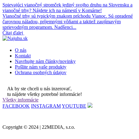
Spievajúci vianočný stromček jediný svojho druhu na Slovensku a
vianočné trhy? Nájdete ich na námestí v Komárne!
Vianočné trhy sú typickým znakom príchodu Vianoc. Sú opradené
čarovnou náladou, príjemnými vôňami a taktiež zaujímavým
sprievodným programom. Nadšenci...
Čítaj ďalej
O nás
Kontakt
Navrhujte nám články/novinky
Pošlite nám vaše produkty
Ochrana osobných údajov
Ak by ste chceli u nás inzerovať,
tu nájdete všetky potrebné informácie!
Všetky informácie
FACEBOOK
INSTAGRAM
YOUTUBE
Copyright © 2024 | 22MEDIA, s.r.o.