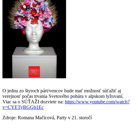
O jednu zo štyroch párt/vencov bude mať možnosť súťažiť aj
verejnosť počas trvania Svetového pohára v alpskom lyžovaní.
Viac sa o SÚŤAŽI dozviete na:
https://www.youtube.com/watch?
v=CYETyBGGb1Ec
Zdroje: Romana Mačicová, Party v 21. storočí