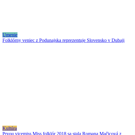
Umenie
Folklórny veniec z Podunajska reprezentuje Slovensko v Dubaji
Kultúra
Prvou vicemiss Miss folklór 2018 sa stala Romana Mačicová z