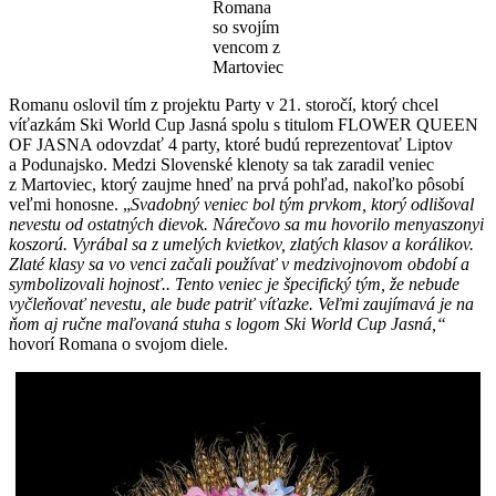
Romana
so svojím
vencom z
Martoviec
Romanu oslovil tím z projektu Party v 21. storočí, ktorý chcel
víťazkám Ski World Cup Jasná spolu s titulom FLOWER QUEEN
OF JASNA odovzdať 4 party, ktoré budú reprezentovať Liptov
a Podunajsko. Medzi Slovenské klenoty sa tak zaradil veniec
z Martoviec, ktorý zaujme hneď na prvá pohľad, nakoľko pôsobí
veľmi honosne. „
Svadobný veniec bol tým prvkom, ktorý odlišoval
nevestu od ostatných dievok. Nárečovo sa mu hovorilo menyaszonyi
koszorú. Vyrábal sa z umelých kvietkov, zlatých klasov a korálikov.
Zlaté klasy sa vo venci začali používať v medzivojnovom období a
symbolizovali hojnosť.. Tento veniec je špecifický tým, že nebude
vyčleňovať nevestu, ale bude patriť víťazke. Veľmi zaujímavá je na
ňom aj ručne maľovaná stuha s logom Ski World Cup Jasná,“
hovorí Romana o svojom diele.