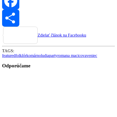
Facebook
Zdielať článok na Facebooku
TAGS:
featured
folklór
komárno
ludia
party
romana macicova
veniec
Odporúčame