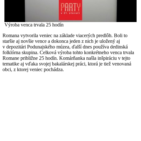
Výroba venca trvala 25 hodín
Romana vytvorila veniec na základe viacerých predlôh. Boli to
staršie aj novšie vence a dokonca jeden z nich je uložený aj
v depozitári Podunajského múzea, ďalší dnes používa dedinská
folklórna skupina. Celková výroba tohto konkrétneho venca trvala
Romane približne 25 hodín. Komárňanka našla inšpiráciu v tejto
tematike aj vďaka svojej bakalárskej práci, ktorá je tiež venovaná
obci, z ktorej veniec pochádza.