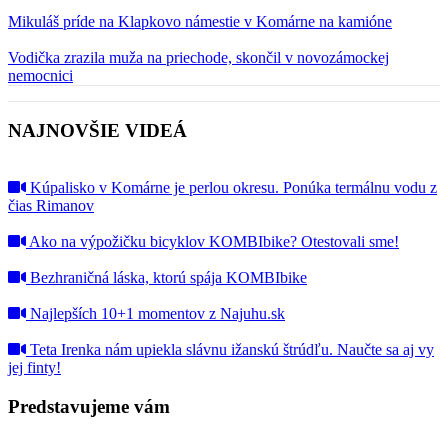
Mikuláš príde na Klapkovo námestie v Komárne na kamióne
Vodička zrazila muža na priechode, skončil v novozámockej
nemocnici
NAJNOVŠIE VIDEÁ
Kúpalisko v Komárne je perlou okresu. Ponúka termálnu vodu z
čias Rimanov
Ako na výpožičku bicyklov KOMBIbike? Otestovali sme!
Bezhraničná láska, ktorú spája KOMBIbike
Najlepších 10+1 momentov z Najuhu.sk
Teta Irenka nám upiekla slávnu ižanskú štrúdľu. Naučte sa aj vy
jej finty!
Predstavujeme vám