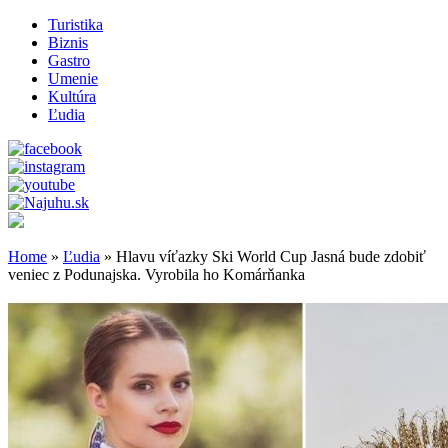
Turistika
Biznis
Gastro
Umenie
Kultúra
Ľudia
Home
»
Ľudia
»
Hlavu víťazky Ski World Cup Jasná bude zdobiť
veniec z Podunajska. Vyrobila ho Komárňanka