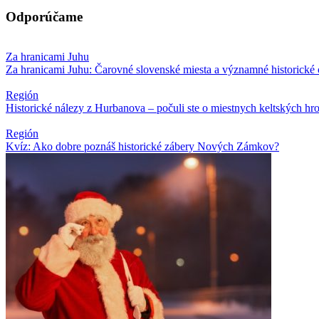
Odporúčame
Za hranicami Juhu
Za hranicami Juhu: Čarovné slovenské miesta a významné historické os
Región
Historické nálezy z Hurbanova – počuli ste o miestnych keltských hr
Región
Kvíz: Ako dobre poznáš historické zábery Nových Zámkov?