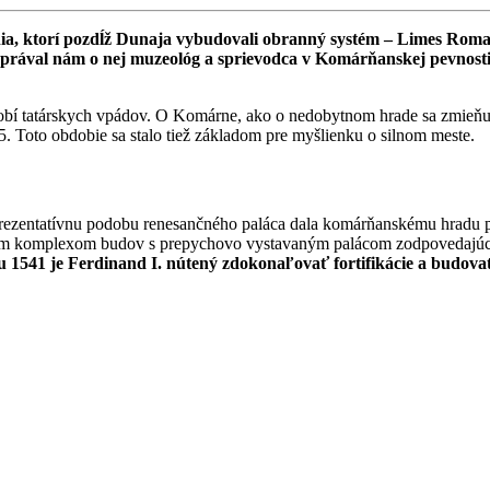
ania, ktorí pozdĺž Dunaja vybudovali obranný systém – Limes Roma
zprával nám o nej muzeológ a sprievodca v Komárňanskej pevnosti,
obí tatárskych vpádov. O Komárne, ako o nedobytnom hrade sa zmieňuje
5. Toto obdobie sa stalo tiež základom pre myšlienku o silnom meste.
ezentatívnu podobu renesančného paláca dala komárňanskému hradu p
mným komplexom budov s prepychovo vystavaným palácom zodpovedajú
 1541 je Ferdinand I. nútený zdokonaľovať fortifikácie a budova