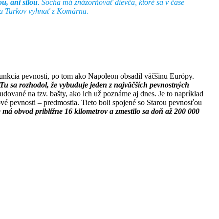
 ani silou
. Socha má znázorňovať dievča, ktoré sa v čase
ť a Turkov vyhnať z Komárna.
 funkcia pevnosti, po tom ako Napoleon obsadil väčšinu Európy.
 Tu sa rozhodol, že vybuduje jeden z najväčších pevnostných
dované na tzv. bašty, ako ich už poznáme aj dnes. Je to napríklad
ové pevnosti – predmostia. Tieto boli spojené so Starou pevnosťou
má obvod približne 16 kilometrov a zmestilo sa doň až 200 000