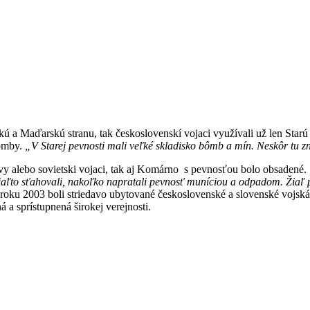
ú a Maďarskú stranu, tak československí vojaci využívali už len Star
bomby.
„V Starej pevnosti mali veľké skladisko bômb a mín. Neskôr tu z
vy alebo sovietski vojaci, tak aj Komárno s pevnosťou bolo obsadené.
dtiaľto sťahovali, nakoľko napratali pevnosť muníciou a odpadom. Žia
 roku 2003 boli striedavo ubytované československé a slovenské vojská,
a sprístupnená širokej verejnosti.