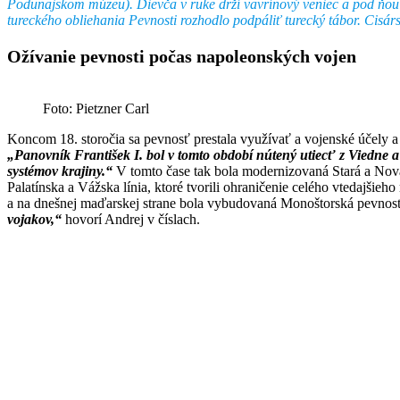
Podunajskom múzeu). Dievča v ruke drží vavrínový veniec a pod ňou
tureckého obliehania Pevnosti rozhodlo podpáliť turecký tábor. Ci
Ožívanie pevnosti počas napoleonských vojen
Foto: Pietzner Carl
Koncom 18. storočia sa pevnosť prestala využívať a vojenské účely a 
„Panovník František I. bol v tomto období nútený utiecť z Viedne a
systémov krajiny.“
V tomto čase tak bola modernizovaná Stará a Nová
Palatínska a Vážska línia, ktoré tvorili ohraničenie celého vtedajši
a na dnešnej maďarskej strane bola vybudovaná Monoštorská pevnos
vojakov,“
hovorí Andrej v číslach.