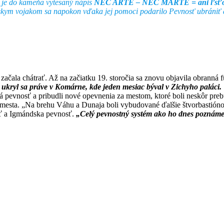
 je do kameňa vytesaný nápis
NEC ARTE – NEC MARTE = ani ľsťou,
sárskym vojakom sa napokon vďaka jej pomoci podarilo Pevnosť ubráni
začala chátrať. Až na začiatku 19. storočia sa znovu objavila obranná
 ukryl sa práve v Komárne, kde jeden mesiac býval v Zichyho paláci.
 pevnosť a pribudli nové opevnenia za mestom, ktoré boli neskôr prebu
eho mesta. „Na brehu Váhu a Dunaja boli vybudované ďalšie štvorbastión
ť a Igmándska pevnosť.
„Celý pevnostný systém ako ho dnes poznáme 