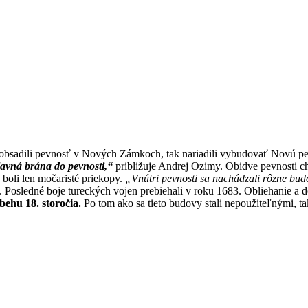
a obsadili pevnosť v Nových Zámkoch, tak nariadili vybudovať Novú p
avná brána do pevnosti,“
približuje Andrej Ozimy. Obidve pevnosti ch
 boli len močaristé priekopy.
„Vnútri pevnosti sa nachádzali rôzne budo
j. Posledné boje tureckých vojen prebiehali v roku 1683. Obliehanie a
behu 18. storočia.
Po tom ako sa tieto budovy stali nepoužiteľnými, ta