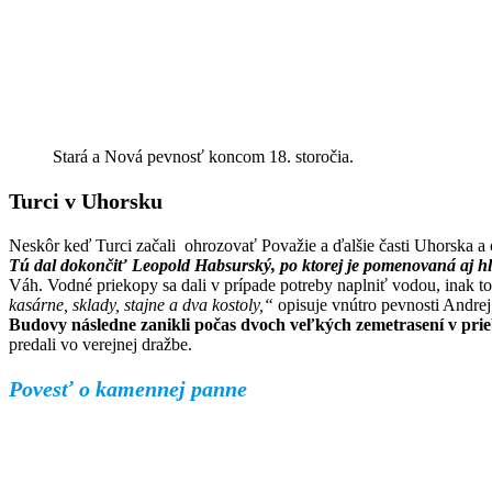
Stará a Nová pevnosť koncom 18. storočia.
Turci v Uhorsku
Neskôr keď Turci začali ohrozovať Považie a ďalšie časti Uhorska 
Tú dal dokončiť Leopold Habsurský, po ktorej je pomenovaná aj hl
Váh. Vodné priekopy sa dali v prípade potreby naplniť vodou, inak to
kasárne, sklady, stajne a dva kostoly,“
opisuje vnútro pevnosti Andre
Budovy následne zanikli počas dvoch veľkých zemetrasení v prie
predali vo verejnej dražbe.
Povesť o kamennej panne