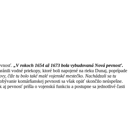
evnosť.
„V rokoch 1654 až 1673 bola vybudovaná Nová pevnosť.
ránili vodné priekopy, ktoré boli napojené na rieku Dunaj, poprípade
vy, čiže tu bolo také malé vojenské mestečko. Nachádzali sa tu
 dobývanie komárňanskej pevnosti sa však opäť skončilo neúspešne.
k aj pevnosť prišla o vojenskú funkciu a postupne sa jednotlivé časti