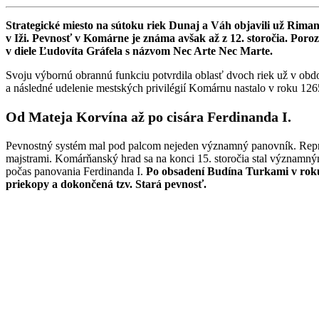
Strategické miesto na sútoku riek Dunaj a Váh objavili už Rim
v Iži. Pevnosť v Komárne je známa avšak až z 12. storočia. Poro
v diele Ľudovíta Gráfela s názvom Nec Arte Nec Marte.
Svoju výbornú obrannú funkciu potvrdila oblasť dvoch riek už v obd
a následné udelenie mestských privilégií Komárnu nastalo v roku 126
Od Mateja Korvína až po cisára Ferdinanda I.
Pevnostný systém mal pod palcom nejeden významný panovník. Repr
majstrami. Komárňanský hrad sa na konci 15. storočia stal význa
počas panovania Ferdinanda I.
Po obsadení Budína Turkami v roku
priekopy a dokončená tzv. Stará pevnosť.