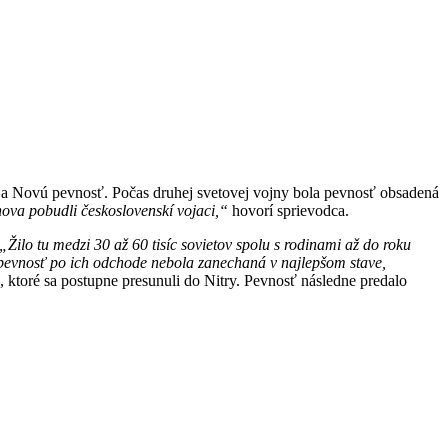
ú a Novú pevnosť. Počas druhej svetovej vojny bola pevnosť obsadená
nova pobudli československí vojaci,“
hovorí sprievodca.
„Žilo tu medzi 30 až 60 tisíc sovietov spolu s rodinami až do roku
ľ pevnosť po ich odchode nebola zanechaná v najlepšom stave,
 ktoré sa postupne presunuli do Nitry. Pevnosť následne predalo