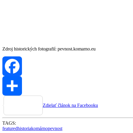
Zdroj historických fotografií: pevnost.komarno.eu
Facebook
Zdielať článok na Facebooku
TAGS:
featured
historia
komárno
pevnost