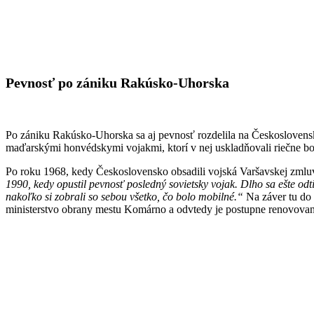
Pevnosť po zániku Rakúsko-Uhorska
Po zániku Rakúsko-Uhorska sa aj pevnosť rozdelila na Československ
maďarskými honvédskymi vojakmi, ktorí v nej uskladňovali riečne 
Po roku 1968, kedy Československo obsadili vojská Varšavskej zmlu
1990, kedy opustil pevnosť posledný sovietsky vojak. Dlho sa ešte o
nakoľko si zobrali so sebou všetko, čo bolo mobilné.“
Na záver tu do
ministerstvo obrany mestu Komárno a odvtedy je postupne renovovaná 