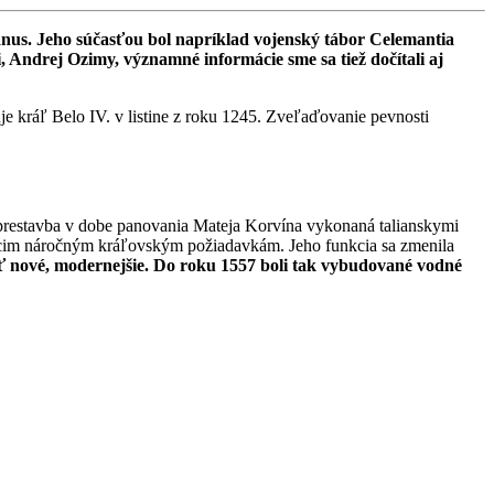
nus. Jeho súčasťou bol napríklad vojenský tábor Celemantia
 Andrej Ozimy, významné informácie sme sa tiež dočítali aj
 kráľ Belo IV. v listine z roku 1245. Zveľaďovanie pevnosti
restavba v dobe panovania Mateja Korvína vykonaná talianskymi
cim náročným kráľovským požiadavkám. Jeho funkcia sa zmenila
ť nové, modernejšie. Do roku 1557 boli tak vybudované vodné