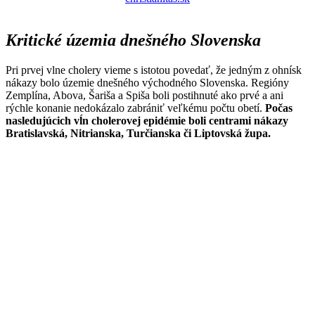
Kritické územia dnešného Slovenska
Pri prvej vlne cholery vieme s istotou povedať, že jedným z ohnísk
nákazy bolo územie dnešného východného Slovenska. Regióny
Zemplína, Abova, Šariša a Spiša boli postihnuté ako prvé a ani
rýchle konanie nedokázalo zabrániť veľkému počtu obetí.
Počas
nasledujúcich vĺn cholerovej epidémie boli centrami nákazy
Bratislavská, Nitrianska, Turčianska či Liptovská župa.