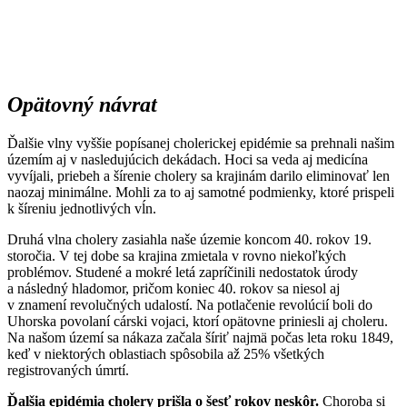
Opätovný návrat
Ďalšie vlny vyššie popísanej cholerickej epidémie sa prehnali našim
územím aj v nasledujúcich dekádach. Hoci sa veda aj medicína
vyvíjali, priebeh a šírenie cholery sa krajinám darilo eliminovať len
naozaj minimálne. Mohli za to aj samotné podmienky, ktoré prispeli
k šíreniu jednotlivých vĺn.
Druhá vlna cholery zasiahla naše územie koncom 40. rokov 19.
storočia. V tej dobe sa krajina zmietala v rovno niekoľkých
problémov. Studené a mokré letá zapríčinili nedostatok úrody
a následný hladomor, pričom koniec 40. rokov sa niesol aj
v znamení revolučných udalostí. Na potlačenie revolúcií boli do
Uhorska povolaní cárski vojaci, ktorí opätovne priniesli aj choleru.
Na našom území sa nákaza začala šíriť najmä počas leta roku 1849,
keď v niektorých oblastiach spôsobila až 25% všetkých
registrovaných úmrtí.
Ďalšia epidémia cholery prišla o šesť rokov neskôr.
Choroba si