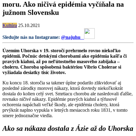
moru. Ako ničivá epidémia vyčíňala na
južnom Slovensku
Kultúra
25.10.2021
Sledujte nás na Instagrame:
@najuhu
Územím Uhorska v 19. storočí prehrmelo rovno niekoľko
epidémií. Počnúc detskými chorobami ako epidémia kašľa či
pravých kiahní, až po neľútostného masového zabijaka –
choleru. Choroba spôsobená baktériou Vibrio Cholerae si
vyžiadala desiatky tisíc životov.
Ku koncu 18. storočia sa takmer úplne podarilo zlikvidovať aj
posledné zárodky morovej nákazy, ktorá dovtedy niekoľkokrát
dostala do kolien celý svet. Smrtiacu chorobu ale nasledovali ďalšie,
rovnako ničivé nákazy. Epidémie pravých kiahní a týfusové
ochorenia napáchali veľké škody, ale epidémia cholery, ktorá
prvýkrát naplno vypukla v letných mesiacoch roku 1831, v tomto
smere jednoznačne viedla.
Ako sa nákaza dostala z Ázie až do Uhorska