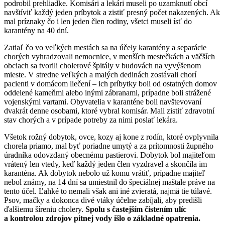
podrobil prehliadke. Komisári a lekári museli po uzamknutí obcí
navštíviť každý jeden príbytok a zistiť presný počet nakazených. Ak
mal príznaky čo i len jeden člen rodiny, všetci museli ísť do
karantény na 40 dní.
Zatiaľ čo vo veľkých mestách sa na účely karantény a separácie
chorých vyhradzovali nemocnice, v menších mestečkách a väčších
obciach sa tvorili cholerové špitály v budovách na vyvýšenom
mieste. V stredne veľkých a malých dedinách zostávali chorí
pacienti v domácom liečení – ich príbytky boli od ostatných domov
oddelené kameňmi alebo inými zábranami, prípadne boli strážené
vojenskými vartami. Obyvatelia v karanténe boli navštevovaní
dvakrát denne osobami, ktoré vybral komisár. Mali zistiť zdravotní
stav chorých a v prípade potreby za nimi poslať lekára.
Všetok rožný dobytok, ovce, kozy aj kone z rodín, ktoré ovplyvnila
chorela priamo, mal byť poriadne umytý a za prítomnosti župného
úradníka odovzdaný obecnému pastierovi. Dobytok bol majiteľom
vrátený len vtedy, keď každý jeden člen vyzdravel a skončila im
karanténa. Ak dobytok nebolo už komu vrátiť, prípadne majiteľ
nebol známy, na 14 dní sa umiestnil do špeciálnej maštale práve na
tento účel. Ľahké to nemali však ani iné zvieratá, najmä tie túlavé.
Psov, mačky a dokonca divé vtáky účelne zabíjali, aby predišli
ďalšiemu šíreniu cholery.
Spolu s častejším čistením ulíc
a kontrolou zdrojov pitnej vody išlo o základné opatrenia.