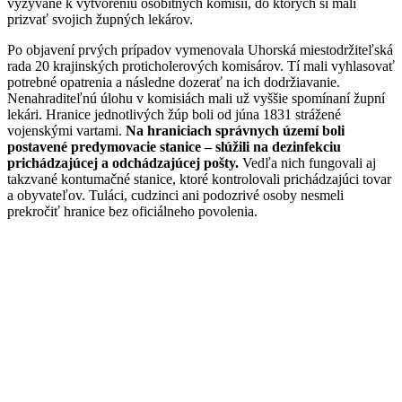
vyzývané k vytvoreniu osobitných komisií, do ktorých si mali
prizvať svojich župných lekárov.
Po objavení prvých prípadov vymenovala Uhorská miestodržiteľská
rada 20 krajinských proticholerových komisárov. Tí mali vyhlasovať
potrebné opatrenia a následne dozerať na ich dodržiavanie.
Nenahraditeľnú úlohu v komisiách mali už vyššie spomínaní župní
lekári. Hranice jednotlivých žúp boli od júna 1831 strážené
vojenskými vartami.
Na hraniciach správnych území boli
postavené predymovacie stanice – slúžili na dezinfekciu
prichádzajúcej a odchádzajúcej pošty.
Vedľa nich fungovali aj
takzvané kontumačné stanice, ktoré kontrolovali prichádzajúci tovar
a obyvateľov. Tuláci, cudzinci ani podozrivé osoby nesmeli
prekročiť hranice bez oficiálneho povolenia.