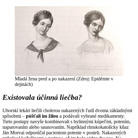
Mladá žena pred a po nakazení (Zdroj: Epidémie v
dejinách)
Existovala účinná liečba?
Uhorskí lekári liečili cholerou nakazených ľudí dvoma základnými
spôsobmi –
púšťali im žilou
a podávali vybrané medikamenty.
Tieto postupy navyše kombinovali s bylinnými kúpeľmi, potením,
naparovaním alebo saunovaním. Napríklad rímskokatolícky kňaz
Ján Morvai odporúčal pacientom potenie v posteli. Nakazených