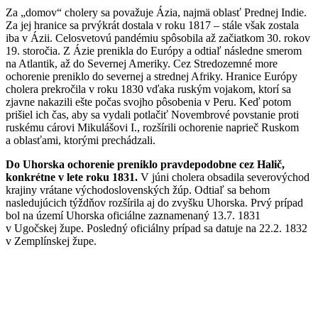
Za „domov“ cholery sa považuje Ázia, najmä oblasť Prednej Indie.
Za jej hranice sa prvýkrát dostala v roku 1817 – stále však zostala
iba v Ázii. Celosvetovú pandémiu spôsobila až začiatkom 30. rokov
19. storočia. Z Ázie prenikla do Európy a odtiaľ následne smerom
na Atlantik, až do Severnej Ameriky. Cez Stredozemné more
ochorenie preniklo do severnej a strednej Afriky. Hranice Európy
cholera prekročila v roku 1830 vďaka ruským vojakom, ktorí sa
zjavne nakazili ešte počas svojho pôsobenia v Peru. Keď potom
prišiel ich čas, aby sa vydali potlačiť Novembrové povstanie proti
ruskému cárovi Mikulášovi I., rozšírili ochorenie naprieč Ruskom
a oblasťami, ktorými prechádzali.
Do Uhorska ochorenie preniklo pravdepodobne cez Halič,
konkrétne v lete roku 1831.
V júni cholera obsadila severovýchod
krajiny vrátane východoslovenských žúp. Odtiaľ sa behom
nasledujúcich týždňov rozšírila aj do zvyšku Uhorska. Prvý prípad
bol na území Uhorska oficiálne zaznamenaný 13.7. 1831
v Ugočskej župe. Posledný oficiálny prípad sa datuje na 22.2. 1832
v Zemplínskej župe.