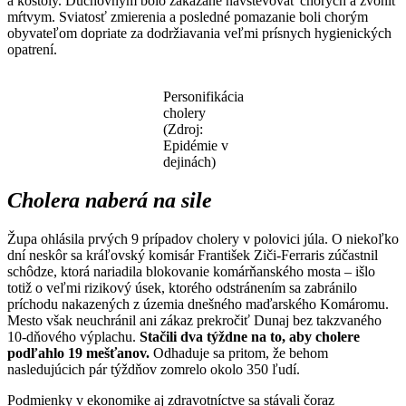
a kostoly. Duchovným bolo zakázané navštevovať chorých a zvoniť
mŕtvym. Sviatosť zmierenia a posledné pomazanie boli chorým
obyvateľom dopriate za dodržiavania veľmi prísnych hygienických
opatrení.
Personifikácia
cholery
(Zdroj:
Epidémie v
dejinách)
Cholera naberá na sile
Župa ohlásila prvých 9 prípadov cholery v polovici júla. O niekoľko
dní neskôr sa kráľovský komisár František Ziči-Ferraris zúčastnil
schôdze, ktorá nariadila blokovanie komárňanského mosta – išlo
totiž o veľmi rizikový úsek, ktorého odstránením sa zabránilo
príchodu nakazených z územia dnešného maďarského Komáromu.
Mesto však neuchránil ani zákaz prekročiť Dunaj bez takzvaného
10-dňového výplachu.
Stačili dva týždne na to, aby cholere
podľahlo 19 mešťanov.
Odhaduje sa pritom, že behom
nasledujúcich pár týždňov zomrelo okolo 350 ľudí.
Podmienky v ekonomike aj zdravotníctve sa stávali čoraz