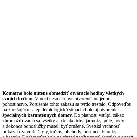
Komárno bolo nútené obmedziť otváracie hodiny všetkých
svojich krčiem.
V noci nesmelo byť otvorené ani jedno
pohostinstvo. Porušenie tohto zákazu sa tvrdo trestalo. Odpoveďou
na zhoršujúcu sa epidemiologickú situáciu bolo aj otvorenie
špeciálnych karanténnych domov.
Do platnosti vstúpil zákaz
zhromažďovania sa, všetky akcie ako trhy, jarmoky, púte, hody
a dokonca bohoslužby museli byť zrušené. Svetská vrchnosť
prikázala zatvoriť školy, krčmy, obchody, hostince, bitúnky