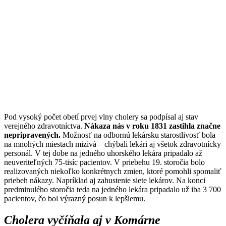
Pod vysoký počet obetí prvej vlny cholery sa podpísal aj stav
verejného zdravotníctva.
Nákaza nás v roku 1831 zastihla značne
nepripravených.
Možnosť na odbornú lekársku starostlivosť bola
na mnohých miestach mizivá – chýbali lekári aj všetok zdravotnícky
personál. V tej dobe na jedného uhorského lekára pripadalo až
neuveriteľných 75-tisíc pacientov. V priebehu 19. storočia bolo
realizovaných niekoľko konkrétnych zmien, ktoré pomohli spomaliť
priebeh nákazy. Napríklad aj zahustenie siete lekárov. Na konci
predminulého storočia teda na jedného lekára pripadalo už iba 3 700
pacientov, čo bol výrazný posun k lepšiemu.
Cholera vyčíňala aj v Komárne