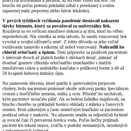
prikrýval kožušinami a perinou, až im bolo vidno iba nos. Na
brucho im počas potenia prikladal zábal z posekanej a vodou
zaparenej mäty piepornej alebo šalvie lekárskej.
V prvých týždňoch vyčíňania pandémie dostávali nakazení
dávky bizmutu, ktorý sa považoval za univerzálny liek.
Rozdával sa vo veľkom množstve dokonca aj tým, ktorí ho vôbec
nepotrebovali. Nie zriedka sa teda stávalo, že nasilu vnucovaný liek
vyvolal u svojho užívateľa smrť. Z tohto dôvodu sa jeho voľné
rozdávanie zastavilo a nikomu už nebol vnucovaný.
Nahradili ho
chlorid ortuťnatý a ópium.
Tieto prípravky sa podávali pacientom
v intervale dvoch až piatich hodín v dávkach desať, pätnásť až
dvadsať gramov chloridu ortuťnatého zmiešaného s malým
množstvom cukru a arabského kaučuku v práškovej forme a 40 až
50 kvapiek liehovej tinktúry ópia.
Na zastavenie dávenia, ktoré patrilo k sprievodným prejavom
cholery, bolo pacientom potierané okolie srdcovej jamky špeciálnym
cestom z horčičného semena, múky a octu. Pôsobiť ho nechávali,
kým pacientov nezačalo páliť. Ak sa bolesti žalúdka stupňovali, na
brucho chorého sa prikladali horúce obklady z mlieka a ľanových
semien. Proti zákerným a často smrteľným hnačkám sa pacientom
podával odvar z makovíc. Na uhasenie smädu sa odporúčali bylinné
aj ovocné čaje či prevarená horúca voda. Počas liečby prijímali
pacienti len tekutú stravu, zväčša v podobe nemastných, nesolených
a nekorenených polievok.