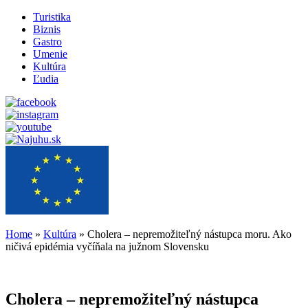
Turistika
Biznis
Gastro
Umenie
Kultúra
Ľudia
Home
»
Kultúra
»
Cholera – nepremožiteľný nástupca moru. Ako
ničivá epidémia vyčíňala na južnom Slovensku
Cholera – nepremožiteľný nástupca