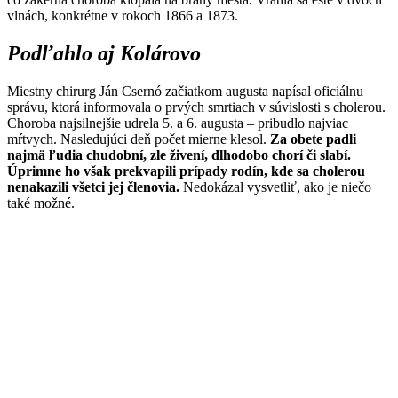
vlnách, konkrétne v rokoch 1866 a 1873.
Podľahlo aj Kolárovo
Miestny chirurg Ján Csernó začiatkom augusta napísal oficiálnu
správu, ktorá informovala o prvých smrtiach v súvislosti s cholerou.
Choroba najsilnejšie udrela 5. a 6. augusta – pribudlo najviac
mŕtvych. Nasledujúci deň počet mierne klesol.
Za obete padli
najmä ľudia chudobní, zle živení, dlhodobo chorí či slabí.
Úprimne ho však prekvapili prípady rodín, kde sa cholerou
nenakazili všetci jej členovia.
Nedokázal vysvetliť, ako je niečo
také možné.