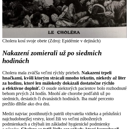
Cholera kosí svoje obete (Zdroj: Epidémie v dejinách)
Nakazení zomierali už po siedmich
hodinách
Cholera mala zväčša veľmi rýchly priebeh.
Nakazení trpeli
hnačkami, kvôli ktorým strácali mnoho tekutín, niekedy až liter
za hodinu, ktoré len málokedy dokázali dostatočne rýchlo
a efektívne doplniť.
O osude niektorých pacientov bolo rozhodnuté
behom prvých 24 hodín. Mnohí ale chorobe podľahli už po
siedmich, desiatich či dvanástich hodinách. Iba malé percento
prežilo dlhšie ako dva dni.
Medzi najviac postihnutých patrili obyvatelia vidieka a príslušníci
najchudobnejšej vrstvy, ktorí žili vo veľmi zúbožených
podmienkach a chýbali im základné hygienické podmienky