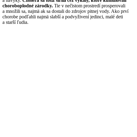
a návyky.
Cholera sa totiž šírila cez výkaly, ktoré kumulovali
choroboplodné zárodky.
Tie v nečistom prostredí prosperovali
a množili sa, najmä ak sa dostali do zdrojov pitnej vody. Ako prví
chorobe podľahli najmä slabší a podvyživení jedinci, malé deti
a starší ľudia.