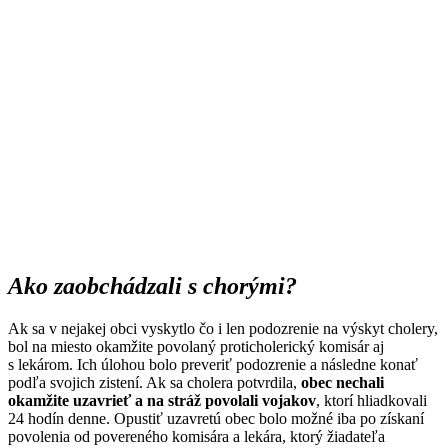
Ako zaobchádzali s chorými?
Ak sa v nejakej obci vyskytlo čo i len podozrenie na výskyt cholery,
bol na miesto okamžite povolaný proticholerický komisár aj
s lekárom. Ich úlohou bolo preveriť podozrenie a následne konať
podľa svojich zistení. Ak sa cholera potvrdila,
obec nechali
okamžite uzavrieť a na stráž povolali vojakov
, ktorí hliadkovali
24 hodín denne. Opustiť uzavretú obec bolo možné iba po získaní
povolenia od povereného komisára a lekára, ktorý žiadateľa