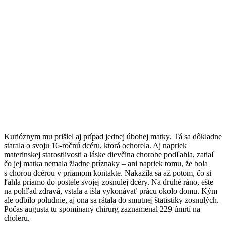
Kurióznym mu prišiel aj prípad jednej úbohej matky. Tá sa dôkladne
starala o svoju 16-ročnú dcéru, ktorá ochorela. Aj napriek
materinskej starostlivosti a láske dievčina chorobe podľahla, zatiaľ
čo jej matka nemala žiadne príznaky – ani napriek tomu, že bola
s chorou dcérou v priamom kontakte. Nakazila sa až potom, čo si
ľahla priamo do postele svojej zosnulej dcéry. Na druhé ráno, ešte
na pohľad zdravá, vstala a išla vykonávať prácu okolo domu. Kým
ale odbilo poludnie, aj ona sa rátala do smutnej štatistiky zosnulých.
Počas augusta tu spomínaný chirurg zaznamenal 229 úmrtí na
choleru.