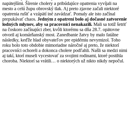
napätejšími. Šírenie cholery a pribúdajúce opatrenia vyvíjali na
mesto a celú župu obrovský tlak. Aj preto zjavne začali niektoré
opatrenia rušiť a vzápätí iné zavádzať. Pomaly ale isto začínal
prepukávať chaos.
Jedným z opatrení bolo aj dočasné zatvorenie
lodných mlynov, aby sa pracovníci nenakazili.
Mali sa totiž šetriť
na čoskoro začínajúci zber, kvôli ktorému sa dňa 28.7. opätovne
otvoril aj komárňanský most. Zanedbanie žatvy by malo fatálne
následky, keďže hlad obyvateľov pre epidémiu nevymizol. Toho
roku bolo toto obdobie mimoriadne náročné aj preto, že niektorí
pracovníci ochoreli a dokonca cholere podľahli. Našli sa medzi nimi
aj takí, ktorí museli vycestovať za svojimi rodinami, ktoré postihla
choroba. Niektorí sa vrátili… o niektorých už nikto nikdy nepočul.