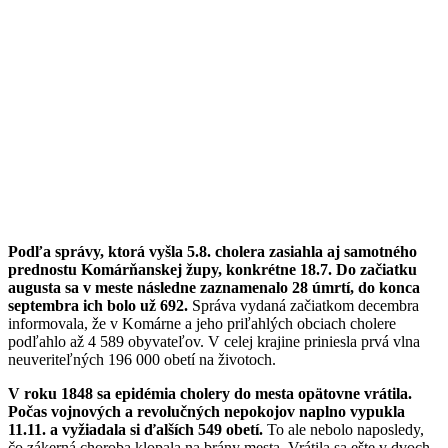
Podľa správy, ktorá vyšla 5.8. cholera zasiahla aj samotného
prednostu Komárňanskej župy, konkrétne 18.7. Do začiatku
augusta sa v meste následne zaznamenalo 28 úmrtí, do konca
septembra ich bolo už 692.
Správa vydaná začiatkom decembra
informovala, že v Komárne a jeho priľahlých obciach cholere
podľahlo až 4 589 obyvateľov. V celej krajine priniesla prvá vlna
neuveriteľných 196 000 obetí na životoch.
V roku 1848 sa epidémia cholery do mesta opätovne vrátila.
Počas vojnových a revolučných nepokojov naplno vypukla
11.11. a vyžiadala si ďalších 549 obetí.
To ale nebolo naposledy,
čo zákerná choroba klopala na brány mesta. Vrátila sa ešte v dvoch