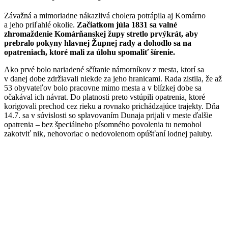
Závažná a mimoriadne nákazlivá cholera potrápila aj Komárno
a jeho priľahlé okolie.
Začiatkom júla 1831 sa valné
zhromaždenie Komárňanskej župy stretlo prvýkrát, aby
prebralo pokyny hlavnej Župnej rady a dohodlo sa na
opatreniach, ktoré mali za úlohu spomaliť šírenie.
Ako prvé bolo nariadené sčítanie námorníkov z mesta, ktorí sa
v danej dobe zdržiavali niekde za jeho hranicami. Rada zistila, že až
53 obyvateľov bolo pracovne mimo mesta a v blízkej dobe sa
očakával ich návrat. Do platnosti preto vstúpili opatrenia, ktoré
korigovali prechod cez rieku a rovnako prichádzajúce trajekty. Dňa
14.7. sa v súvislosti so splavovaním Dunaja prijali v meste ďalšie
opatrenia – bez špeciálneho písomného povolenia tu nemohol
zakotviť nik, nehovoriac o nedovolenom opúšťaní lodnej paluby.