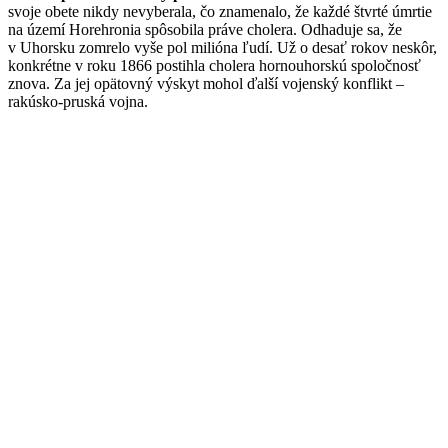
svoje obete nikdy nevyberala, čo znamenalo, že každé štvrté úmrtie
na území Horehronia spôsobila práve cholera. Odhaduje sa, že
v Uhorsku zomrelo vyše pol milióna ľudí. Už o desať rokov neskôr,
konkrétne v roku 1866 postihla cholera hornouhorskú spoločnosť
znova. Za jej opätovný výskyt mohol ďalší vojenský konflikt –
rakúsko-pruská vojna.