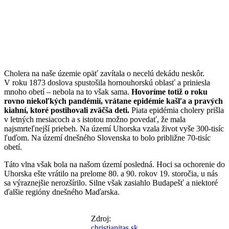
Cholera na naše územie opäť zavítala o necelú dekádu neskôr.
V roku 1873 doslova spustošila hornouhorskú oblasť a priniesla
mnoho obetí – nebola na to však sama.
Hovoríme totiž o roku
rovno niekoľkých pandémií, vrátane epidémie kašľa a pravých
kiahní, ktoré postihovali zväčša deti.
Piata epidémia cholery prišla
v letných mesiacoch a s istotou možno povedať, že mala
najsmrteľnejší priebeh. Na území Uhorska vzala život vyše 300-tisíc
ľuďom. Na území dnešného Slovenska to bolo približne 70-tisíc
obetí.
Táto vlna však bola na našom území posledná. Hoci sa ochorenie do
Uhorska ešte vrátilo na prelome 80. a 90. rokov 19. storočia, u nás
sa výraznejšie nerozšírilo. Silne však zasiahlo Budapešť a niektoré
ďalšie regióny dnešného Maďarska.
Zdroj:
christianitas.sk