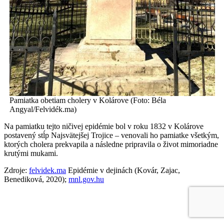
Pamiatka obetiam cholery v Kolárove (Foto: Béla
Angyal/Felvidék.ma)
Na pamiatku tejto ničivej epidémie bol v roku 1832 v Kolárove
postavený stĺp Najsvätejšej Trojice – venovali ho pamiatke všetkým,
ktorých cholera prekvapila a následne pripravila o život mimoriadne
krutými mukami.
Zdroje:
felvidek.ma
Epidémie v dejinách (Kovár, Zajac,
Benediková, 2020);
mnl.gov.hu