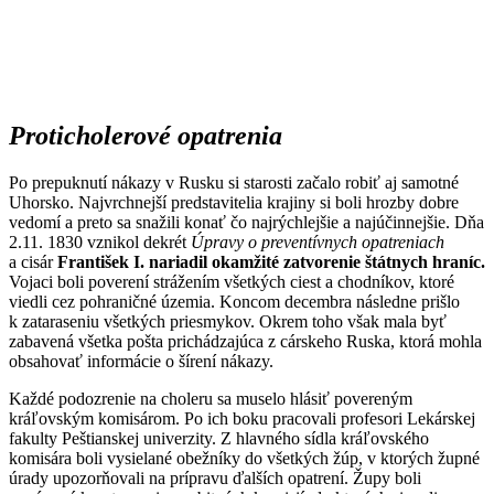
Proticholerové opatrenia
Po prepuknutí nákazy v Rusku si starosti začalo robiť aj samotné
Uhorsko. Najvrchnejší predstavitelia krajiny si boli hrozby dobre
vedomí a preto sa snažili konať čo najrýchlejšie a najúčinnejšie. Dňa
2.11. 1830 vznikol dekrét
Úpravy o preventívnych opatreniach
a cisár
František I. nariadil okamžité zatvorenie štátnych hraníc.
Vojaci boli poverení strážením všetkých ciest a chodníkov, ktoré
viedli cez pohraničné územia. Koncom decembra následne prišlo
k zataraseniu všetkých priesmykov. Okrem toho však mala byť
zabavená všetka pošta prichádzajúca z cárskeho Ruska, ktorá mohla
obsahovať informácie o šírení nákazy.
Každé podozrenie na choleru sa muselo hlásiť povereným
kráľovským komisárom. Po ich boku pracovali profesori Lekárskej
fakulty Peštianskej univerzity. Z hlavného sídla kráľovského
komisára boli vysielané obežníky do všetkých žúp, v ktorých župné
úrady upozorňovali na prípravu ďalších opatrení. Župy boli