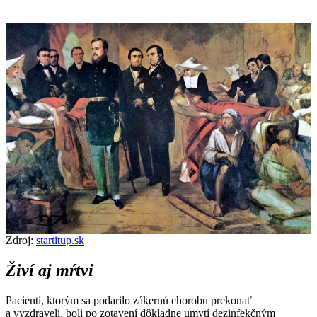
Zdroj:
startitup.sk
Živí aj mŕtvi
Pacienti, ktorým sa podarilo zákernú chorobu prekonať
a vyzdraveli, boli po zotavení dôkladne umytí dezinfekčným