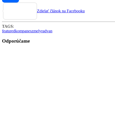
Zdielať článok na Facebooku
TAGS:
featured
kompa
neszmely
radvan
Odporúčame