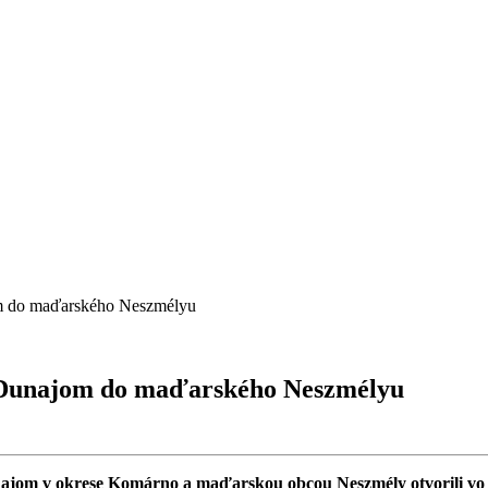
om do maďarského Neszmélyu
d Dunajom do maďarského Neszmélyu
 v okrese Komárno a maďarskou obcou Neszmély otvorili vo štvrt