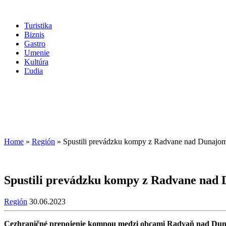
Turistika
Biznis
Gastro
Umenie
Kultúra
Ľudia
Home
»
Región
»
Spustili prevádzku kompy z Radvane nad Dunaj
Spustili prevádzku kompy z Radvane na
Región
30.06.2023
Cezhraničné prepojenie kompou medzi obcami Radvaň nad Dunajom