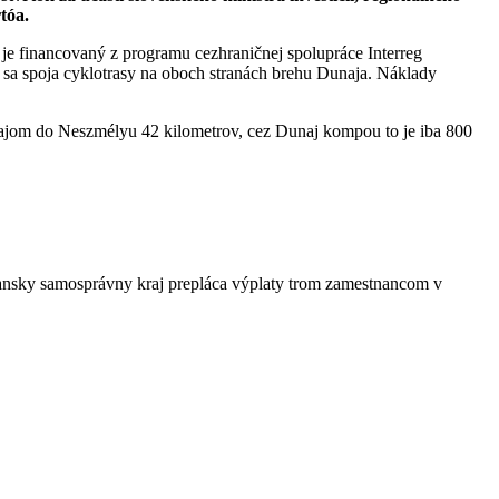
tóa.
je financovaný z programu cezhraničnej spolupráce Interreg
e sa spoja cyklotrasy na oboch stranách brehu Dunaja. Náklady
unajom do Neszmélyu 42 kilometrov, cez Dunaj kompou to je iba 800
ansky samosprávny kraj prepláca výplaty trom zamestnancom v