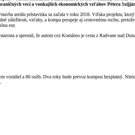
hraničných vecí a vonkajších ekonomických vzťahov Pétera Szijjár
ba areálu prístaviska sa začala v roku 2018. Vďaka projektu, ktorý 
dné záležitosti, vzťahy, a kompa prospeje aj cestovnému ruchu, pretož
ióna eur.
l starosta a spresnil, že autom cez Komárno je cesta z Radvane nad D
m vozidiel a 80 osôb. Dva roky bude prevoz kompou bezplatný. Nitri
.