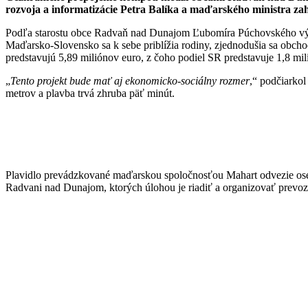
rozvoja a informatizácie Petra Balíka a maďarského ministra za
Podľa starostu obce Radvaň nad Dunajom Ľubomíra Púchovského výstav
Maďarsko-Slovensko sa k sebe priblížia rodiny, zjednodušia sa obcho
predstavujú 5,89 miliónov euro, z čoho podiel SR predstavuje 1,8 mil
„
Tento projekt bude mať aj ekonomicko-sociálny rozmer
,“ podčiarko
metrov a plavba trvá zhruba päť minút.
Plavidlo prevádzkované maďarskou spoločnosťou Mahart odvezie ose
Radvani nad Dunajom, ktorých úlohou je riadiť a organizovať prevoz