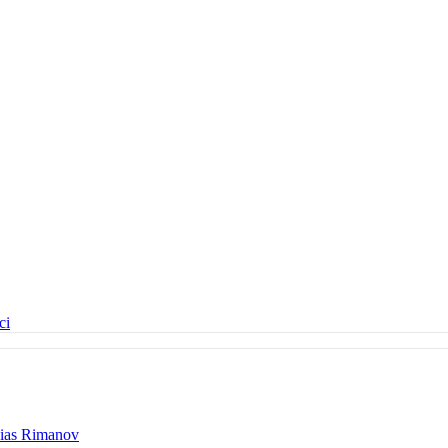
ci
čias Rimanov