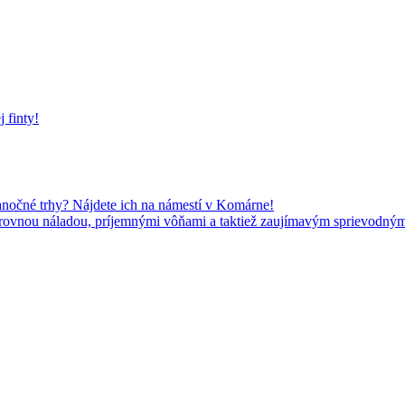
 finty!
anočné trhy? Nájdete ich na námestí v Komárne!
rovnou náladou, príjemnými vôňami a taktiež zaujímavým sprievodný