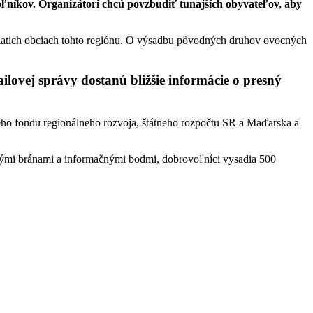
oľníkov. Organizátori chcú povzbudiť tunajších obyvateľov, aby
atich obciach tohto regiónu. O výsadbu pôvodných druhov ovocných
ailovej správy dostanú bližšie informácie o presný
eho fondu regionálneho rozvoja, štátneho rozpočtu SR a Maďarska a
nými bránami a informačnými bodmi, dobrovoľníci vysadia 500