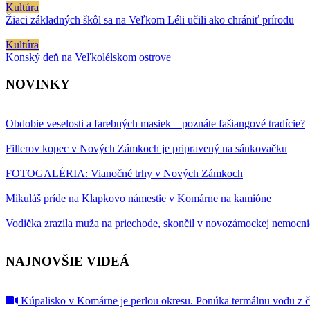
Kultúra
Žiaci základných škôl sa na Veľkom Léli učili ako chrániť prírodu
Kultúra
Konský deň na Veľkolélskom ostrove
NOVINKY
Obdobie veselosti a farebných masiek – poznáte fašiangové tradície?
Fillerov kopec v Nových Zámkoch je pripravený na sánkovačku
FOTOGALÉRIA: Vianočné trhy v Nových Zámkoch
Mikuláš príde na Klapkovo námestie v Komárne na kamióne
Vodička zrazila muža na priechode, skončil v novozámockej nemocni
NAJNOVŠIE VIDEÁ
Kúpalisko v Komárne je perlou okresu. Ponúka termálnu vodu z 