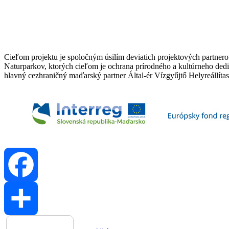
Cieľom projektu je spoločným úsilím deviatich projektových partnerov
Naturparkov, ktorých cieľom je ochrana prírodného a kultúrneho dedi
hlavný cezhraničný maďarský partner Által-ér Vízgyűjtő Helyreállíta
Facebook