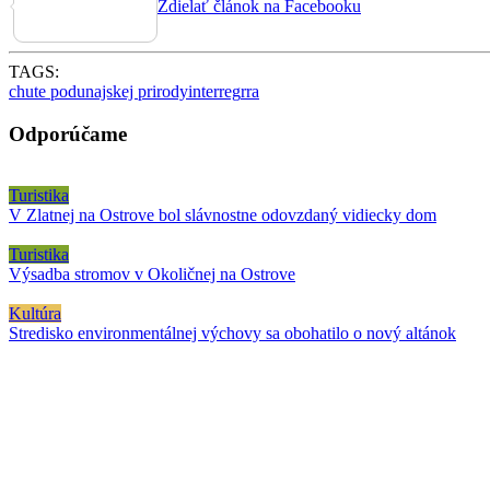
Zdielať článok na Facebooku
TAGS:
chute podunajskej prirody
interreg
rra
Odporúčame
Turistika
V Zlatnej na Ostrove bol slávnostne odovzdaný vidiecky dom
Turistika
Výsadba stromov v Okoličnej na Ostrove
Kultúra
Stredisko environmentálnej výchovy sa obohatilo o nový altánok