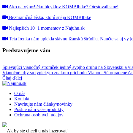
Ako na výpožičku bicyklov KOMBIbike? Otestovali sme!
Bezhraničná láska, ktorú spája KOMBIbike
Najlepších 10+1 momentov z Najuhu.sk
Teta Irenka nám upiekla slávnu ižanskú štrúdľu. Naučte sa aj vy jej
Predstavujeme vám
Spievajúci vianočný stromček jediný svojho druhu na Slovensku a vi
Vianočné trhy sú typickým znakom príchodu Vianoc. Sú opradené ča
Čítaj ďalej
O nás
Kontakt
Navrhujte nám články/novinky
Pošlite nám vaše produkty
Ochrana osobných údajov
Ak by ste chceli u nás inzerovať,