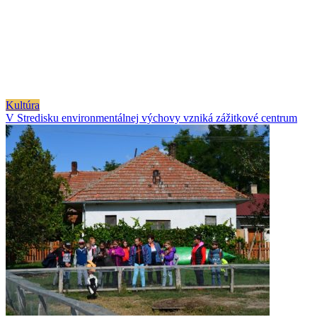
Kultúra
V Stredisku environmentálnej výchovy vzniká zážitkové centrum