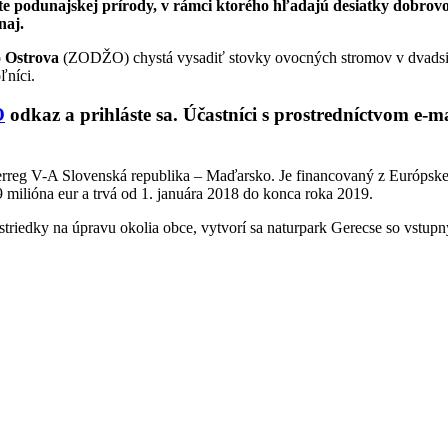
te podunajskej prírody, v rámci ktorého hľadajú desiatky dobrov
naj.
o Ostrova
(ZODŽO) chystá vysadiť stovky ovocných stromov v dvadsi
ľníci.
O
odkaz a prihláste sa. Účastníci s prostredníctvom e-m
nterreg V-A Slovenská republika – Maďarsko. Je financovaný z Európsk
9 milióna eur a trvá od 1. januára 2018 do konca roka 2019.
riedky na úpravu okolia obce, vytvorí sa naturpark Gerecse so vstup