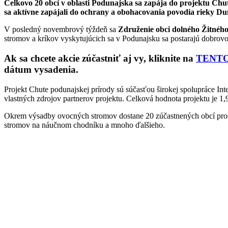
Celkovo 20 obcí v oblasti Podunajska sa zapája do projektu Chu
sa aktívne zapájali do ochrany a obohacovania povodia rieky Du
V posledný novembrový týždeň sa
Združenie obci dolného Žitnéh
stromov a kríkov vyskytujúcich sa v Podunajsku sa postarajú dobrovo
Ak sa chcete akcie zúčastniť aj vy, kliknite na
TENT
dátum vysadenia.
Projekt Chute podunajskej prírody sú súčasťou širokej spolupráce I
vlastných zdrojov partnerov projektu. Celková hodnota projektu je 1,
Okrem výsadby ovocných stromov dostane 20 zúčastnených obcí prost
stromov na náučnom chodníku a mnoho ďalšieho.