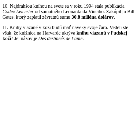
10. Najdrahšou knihou na svete sa v roku 1994 stala publikácia
Codex Leicester
od samotného Leonarda da Vinciho. Zakúpil ju Bill
Gates, ktorý zaplatil závratnú sumu
30,8 milióna dolárov
.
11. Knihy viazané v koži budú mať naveky svoje čaro. Vedeli ste
však, že knižnica na Harvarde ukrýva
knihu viazanú v ľudskej
koži
? Jej názov je
Des destineés de l’ame
.