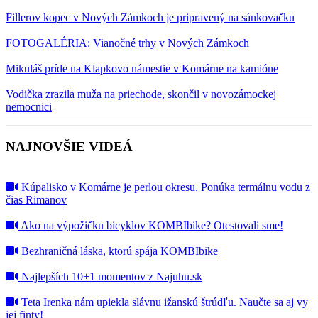
Fillerov kopec v Nových Zámkoch je pripravený na sánkovačku
FOTOGALÉRIA: Vianočné trhy v Nových Zámkoch
Mikuláš príde na Klapkovo námestie v Komárne na kamióne
Vodička zrazila muža na priechode, skončil v novozámockej
nemocnici
NAJNOVŠIE VIDEÁ
Kúpalisko v Komárne je perlou okresu. Ponúka termálnu vodu z
čias Rimanov
Ako na výpožičku bicyklov KOMBIbike? Otestovali sme!
Bezhraničná láska, ktorú spája KOMBIbike
Najlepších 10+1 momentov z Najuhu.sk
Teta Irenka nám upiekla slávnu ižanskú štrúdľu. Naučte sa aj vy
jej finty!