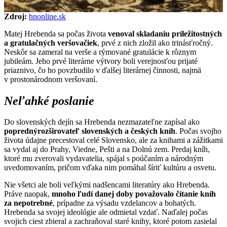
Zdroj:
hnonline.sk
Matej Hrebenda sa počas života
venoval skladaniu príležitostných
a gratulačných veršovačiek
, prvé z nich zložil ako trinásťročný.
Neskôr sa zameral na verše a rýmované gratulácie k rôznym
jubileám. Jeho prvé literárne výtvory boli verejnosťou prijaté
priaznivo, čo ho povzbudilo v ďalšej literárnej činnosti, najmä
v prostonárodnom veršovaní.
Neľahké poslanie
Do slovenských dejín sa Hrebenda nezmazateľne zapísal ako
popredný
rozširovateľ slovenských a českých kníh
. Počas svojho
života údajne precestoval celé Slovensko, ale za knihami a zážitkami
sa vydal aj do Prahy, Viedne, Pešti a na Dolnú zem. Predaj kníh,
ktoré mu zverovali vydavatelia, spájal s poúčaním a národným
uvedomovaním, pričom vďaka nim pomáhal šíriť kultúru a osvetu.
Nie všetci ale boli veľkými nadšencami literatúry ako Hrebenda.
Práve naopak,
mnoho ľudí danej doby považovalo čítanie kníh
za nepotrebné
, prípadne za výsadu vzdelancov a bohatých.
Hrebenda sa svojej ideológie ale odmietal vzdať. Naďalej počas
svojich ciest zbieral a zachraňoval staré knihy, ktoré potom zasielal