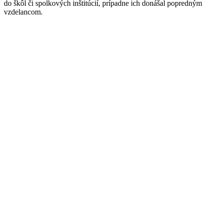
do škôl či spolkových inštitúcií, prípadne ich donášal popredným
vzdelancom.