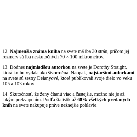
12.
Najmenšia známa kniha
na svete má iba 30 strán, pričom jej
rozmery sú iba neskutočných 70 × 100 mikrometrov.
13. Dodnes
najmladšou autorkou
na svete je Dorothy Straight,
ktorá knihu vydala ako štvorročná. Naopak,
najstaršími autorkami
na svete sú sestry Delanyové, ktoré publikovali svoje dielo vo veku
105 a 103 rokov.
14. Skutočnosť, že ženy čítanú viac a častejšie, možno nie je až
takým prekvapením. Podľa štatistík až
68% všetkých predaných
kníh
na svete nakupuje práve nežnejšie pohlavie.