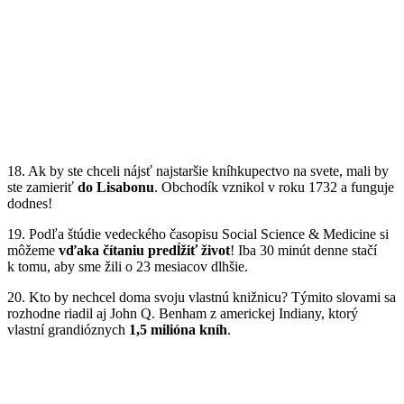
18. Ak by ste chceli nájsť najstaršie kníhkupectvo na svete, mali by
ste zamieriť
do Lisabonu
. Obchodík vznikol v roku 1732 a funguje
dodnes!
19. Podľa štúdie vedeckého časopisu Social Science & Medicine si
môžeme
vďaka čítaniu predĺžiť život
! Iba 30 minút denne stačí
k tomu, aby sme žili o 23 mesiacov dlhšie.
20. Kto by nechcel doma svoju vlastnú knižnicu? Týmito slovami sa
rozhodne riadil aj John Q. Benham z americkej Indiany, ktorý
vlastní grandióznych
1,5 milióna kníh
.