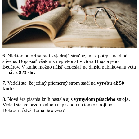
6. Niektorí autori sa radi vyjadrujú stručne, iní si potrpia na dlhé
súvetia. Doposiaľ však nik neprekonal Victora Huga a jeho
Bedárov. V knihe možno nájsť doposiaľ najdlhšiu publikovanú vetu
– má až
823 slov
.
7. Vedeli ste, že jediný priemerný strom stačí na
výrobu až 50
kníh
?
8. Nová éra písania kníh nastala aj s
výmyslom písacieho stroja
.
Vedeli ste, že prvou knihou napísanou na tomto stroji boli
Dobrodružstvá Toma Sawyera?