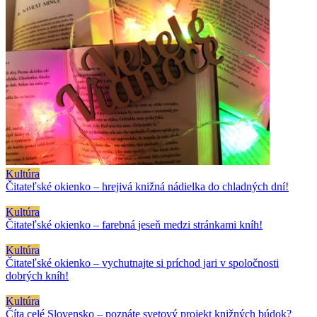
Kultúra
Čitateľské okienko – hrejivá knižná nádielka do chladných dní!
Kultúra
Čitateľské okienko – farebná jeseň medzi stránkami kníh!
Kultúra
Čitateľské okienko – vychutnajte si príchod jari v spoločnosti
dobrých kníh!
Kultúra
Číta celé Slovensko – poznáte svetový projekt knižných búdok?