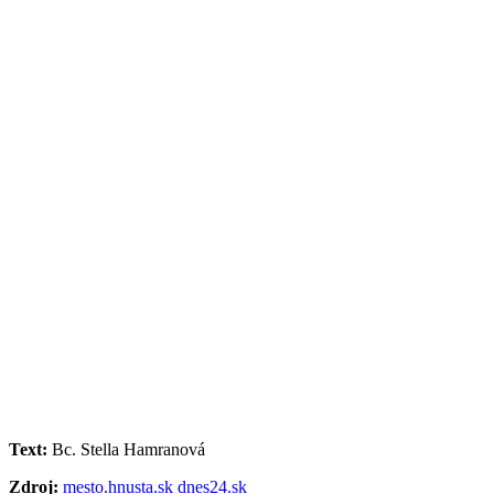
Text:
Bc. Stella Hamranová
Zdroj:
mesto.hnusta.sk
dnes24.sk