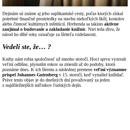
Dejinám sú známe aj jeho suplikantské cesty, počas ktorých získal
potrebné finančné prostriedky na stavbu niekoľkých škôl, kostolov
alebo činnosť kultúrnych inštitúcií. Hrebenda sa takisto
aktívne
zaujímal o budovanie a zakladanie knižníc
. Niet teda divu, že
národ ho dlhé roky označuje za šíriteľa vzdelanosti.
Vedeli ste, že… ?
Knihy nám robia spoločnosť už mnoho storočí. Hoci sprvu vyzerali
veľmi odlišne, plynutím rokov sa zmenili až do podoby, ktorú
poznáme dnes. K ich šíreniu a následnej premene
veľmi
významne
prispel Johannes Gutenberg
v 15. storočí, keď vynašiel kníhtlač.
Práve tento objav je do dnešných dní považovaný za jeden
z najdôležitejších míľnikov ľudských dejín.