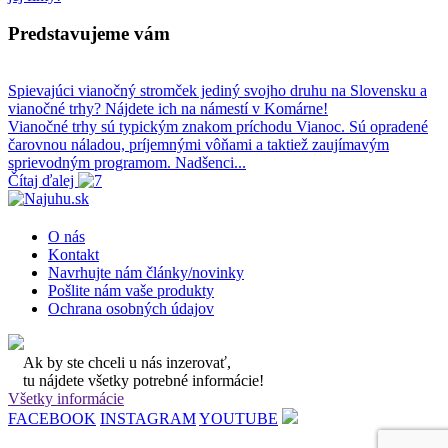
Predstavujeme vám
Spievajúci vianočný stromček jediný svojho druhu na Slovensku a
vianočné trhy? Nájdete ich na námestí v Komárne!
Vianočné trhy sú typickým znakom príchodu Vianoc. Sú opradené
čarovnou náladou, príjemnými vôňami a taktiež zaujímavým
sprievodným programom. Nadšenci...
Čítaj ďalej
O nás
Kontakt
Navrhujte nám články/novinky
Pošlite nám vaše produkty
Ochrana osobných údajov
Ak by ste chceli u nás inzerovať,
tu nájdete všetky potrebné informácie!
Všetky informácie
FACEBOOK
INSTAGRAM
YOUTUBE