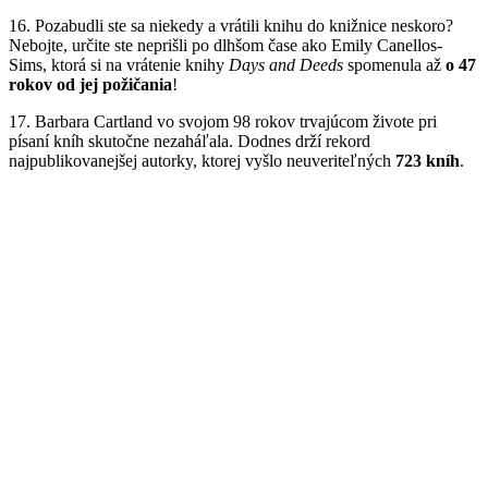
16. Pozabudli ste sa niekedy a vrátili knihu do knižnice neskoro?
Nebojte, určite ste neprišli po dlhšom čase ako Emily Canellos-
Sims, ktorá si na vrátenie knihy
Days and Deeds
spomenula až
o 47
rokov od jej požičania
!
17. Barbara Cartland vo svojom 98 rokov trvajúcom živote pri
písaní kníh skutočne nezaháľala. Dodnes drží rekord
najpublikovanejšej autorky, ktorej vyšlo neuveriteľných
723 kníh
.