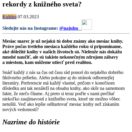
rekordy z knižného sveta?
Kultúra
07.03.2023
Sledujte nás na Instagrame:
@najuhu
Mesiac marec je už nejakú tú dobu známy ako mesiac knihy.
Práve počas tretieho mesiaca každého roku si pripomíname,
aké dôležité knihy v našich životoch sú. Nielenže nás dokážu
mnohé naučiť, ale sú takisto nekonečným zdrojom zábavy
a miestom, kam môžeme utiecť pred realitou.
Snáď každý z nás sa čas od času rád ponorí do nejakého dobrého
fiktívneho príbehu. Alebo pokojne aj do stránok odbornejšej
literatúry. Preferencie má každý vlastné, pričom v konečnom
dôsledku ani tak nezáleží na obsahu knihy, ako skôr na samotnom
fakte, že niečo čítame. Aj preto si teraz poďte s nami prečítať
niekoľko zaujímavostí z knižného sveta, ktoré ste možno vôbec
netušili. Veď ako lepšie odštartovať mesiac knihy než získaním
nových vedomostí?
Nazrime do histórie