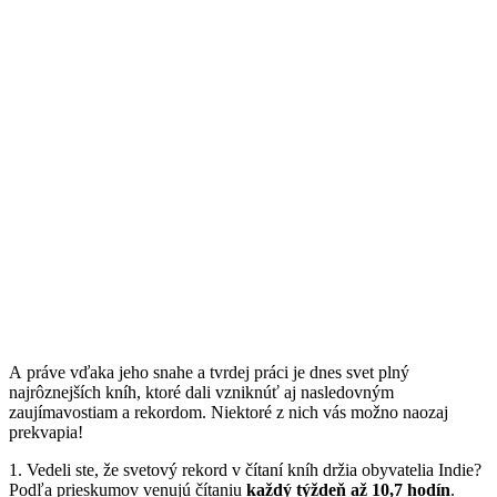
A práve vďaka jeho snahe a tvrdej práci je dnes svet plný
najrôznejších kníh, ktoré dali vzniknúť aj nasledovným
zaujímavostiam a rekordom. Niektoré z nich vás možno naozaj
prekvapia!
1. Vedeli ste, že svetový rekord v čítaní kníh držia obyvatelia Indie?
Podľa prieskumov venujú čítaniu
každý týždeň až 10,7 hodín
.