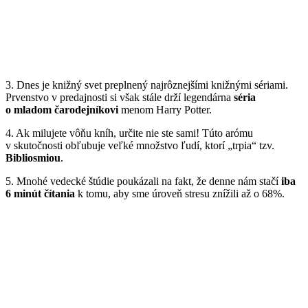
3. Dnes je knižný svet preplnený najrôznejšími knižnými sériami.
Prvenstvo v predajnosti si však stále drží legendárna
séria
o mladom čarodejníkovi
menom Harry Potter.
4. Ak milujete vôňu kníh, určite nie ste sami! Túto arómu
v skutočnosti obľubuje veľké množstvo ľudí, ktorí „trpia“ tzv.
Bibliosmiou
.
5. Mnohé vedecké štúdie poukázali na fakt, že denne nám stačí
iba
6 minút čítania
k tomu, aby sme úroveň stresu znížili až o 68%.