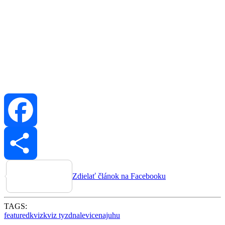
Facebook
Zdielať článok na Facebooku
TAGS:
featured
kviz
kviz tyzdna
levice
najuhu