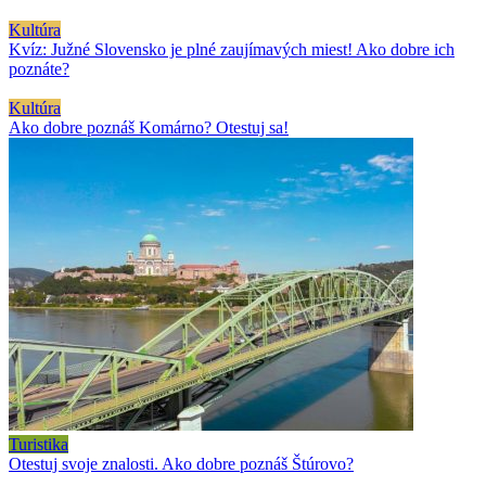
Kultúra
Kvíz: Južné Slovensko je plné zaujímavých miest! Ako dobre ich
poznáte?
Kultúra
Ako dobre poznáš Komárno? Otestuj sa!
Turistika
Otestuj svoje znalosti. Ako dobre poznáš Štúrovo?