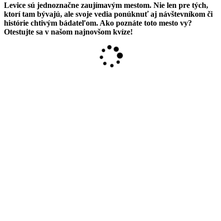
Levice sú jednoznačne zaujímavým mestom. Nie len pre tých,
ktorí tam bývajú, ale svoje vedia ponúknuť aj návštevníkom či
histórie chtivým bádateľom. Ako poznáte toto mesto vy?
Otestujte sa v našom najnovšom kvíze!
Loading…