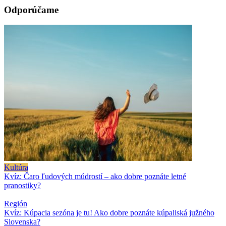
Odporúčame
Kultúra
Kvíz: Čaro ľudových múdrostí – ako dobre poznáte letné
pranostiky?
Región
Kvíz: Kúpacia sezóna je tu! Ako dobre poznáte kúpaliská južného
Slovenska?