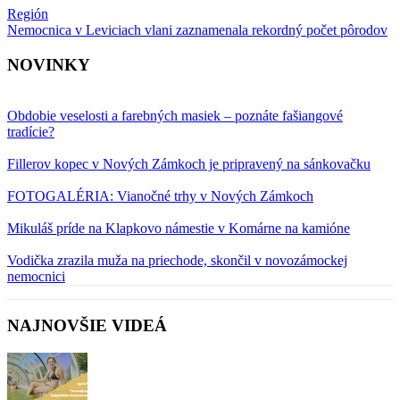
Región
Nemocnica v Leviciach vlani zaznamenala rekordný počet pôrodov
NOVINKY
Obdobie veselosti a farebných masiek – poznáte fašiangové
tradície?
Fillerov kopec v Nových Zámkoch je pripravený na sánkovačku
FOTOGALÉRIA: Vianočné trhy v Nových Zámkoch
Mikuláš príde na Klapkovo námestie v Komárne na kamióne
Vodička zrazila muža na priechode, skončil v novozámockej
nemocnici
NAJNOVŠIE VIDEÁ