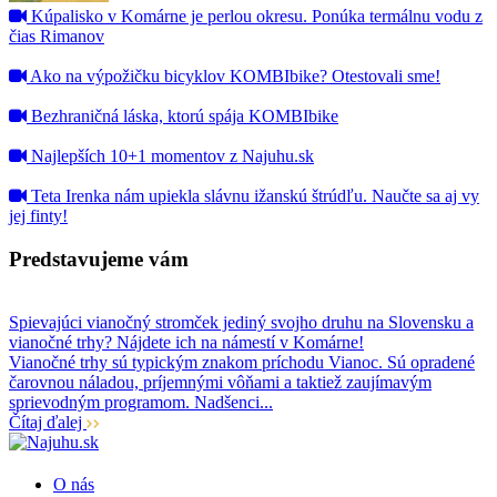
Kúpalisko v Komárne je perlou okresu. Ponúka termálnu vodu z
čias Rimanov
Ako na výpožičku bicyklov KOMBIbike? Otestovali sme!
Bezhraničná láska, ktorú spája KOMBIbike
Najlepších 10+1 momentov z Najuhu.sk
Teta Irenka nám upiekla slávnu ižanskú štrúdľu. Naučte sa aj vy
jej finty!
Predstavujeme vám
Spievajúci vianočný stromček jediný svojho druhu na Slovensku a
vianočné trhy? Nájdete ich na námestí v Komárne!
Vianočné trhy sú typickým znakom príchodu Vianoc. Sú opradené
čarovnou náladou, príjemnými vôňami a taktiež zaujímavým
sprievodným programom. Nadšenci...
Čítaj ďalej
O nás