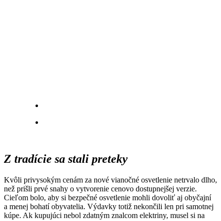
Z tradície sa stali preteky
Kvôli privysokým cenám za nové vianočné osvetlenie netrvalo dlho,
než prišli prvé snahy o vytvorenie cenovo dostupnejšej verzie.
Cieľom bolo, aby si bezpečné osvetlenie mohli dovoliť aj obyčajní
a menej bohatí obyvatelia. Výdavky totiž nekončili len pri samotnej
kúpe. Ak kupujúci nebol zdatným znalcom elektriny, musel si na