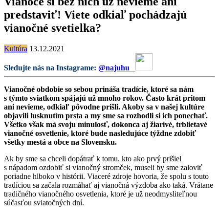
Vianoce si bez nich už nevieme ani
predstaviť! Viete odkiaľ pochádzajú
vianočné svetielka?
Kultúra
13.12.2021
Sledujte nás na Instagrame:
@najuhu
Vianočné obdobie so sebou prináša tradície, ktoré sa nám
s týmto sviatkom spájajú už mnoho rokov. Často krát pritom
ani nevieme, odkiaľ pôvodne prišli. Akoby sa v našej kultúre
objavili lusknutím prsta a my sme sa rozhodli si ich ponechať.
Všetko však má svoju minulosť, dokonca aj žiarivé, trblietavé
vianočné osvetlenie, ktoré bude nasledujúce týždne zdobiť
všetky mestá a obce na Slovensku.
Ak by sme sa chceli dopátrať k tomu, kto ako prvý prišiel
s nápadom ozdobiť si vianočný stromček, museli by sme zaloviť
poriadne hlboko v histórii. Viaceré zdroje hovoria, že spolu s touto
tradíciou sa začala rozmáhať aj vianočná výzdoba ako taká. Vrátane
tradičného vianočného osvetlenia, ktoré je už neodmysliteľnou
súčasťou sviatočných dní.