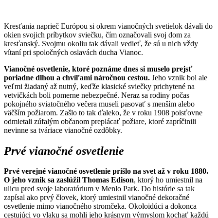
Kresťania naprieč Európou si okrem vianočných svetielok dávali do
okien svojich príbytkov sviečku, čím označovali svoj dom za
kresťanský. Svojmu okoliu tak dávali vedieť, že sú u nich vždy
vítaní pri spoločných oslavách ducha Vianoc.
Vianočné osvetlenie, ktoré poznáme dnes si muselo prejsť
poriadne dlhou a chvíľami náročnou cestou.
Jeho vznik bol ale
veľmi žiadaný až nutný, keďže klasické sviečky prichytené na
vetvičkách boli pomerne nebezpečné. Neraz sa rodiny počas
pokojného sviatočného večera museli pasovať s menším alebo
väčším požiarom. Zašlo to tak ďaleko, že v roku 1908 poisťovne
odmietali zúfalým občanom preplácať požiare, ktoré zapríčinili
nevinne sa tváriace vianočné ozdôbky.
Prvé vianočné osvetlenie
Prvé verejné vianočné osvetlenie prišlo na svet až v roku 1880.
O jeho vznik sa zaslúžil Thomas Edison
, ktorý ho umiestnil na
ulicu pred svoje laboratórium v Menlo Park. Do histórie sa tak
zapísal ako prvý človek, ktorý umiestnil vianočné dekoračné
osvetlenie mimo vianočného stromčeka. Okoloidúci a dokonca
cestujúci vo vlaku sa mohli jeho krásnym výmyslom kochať každú