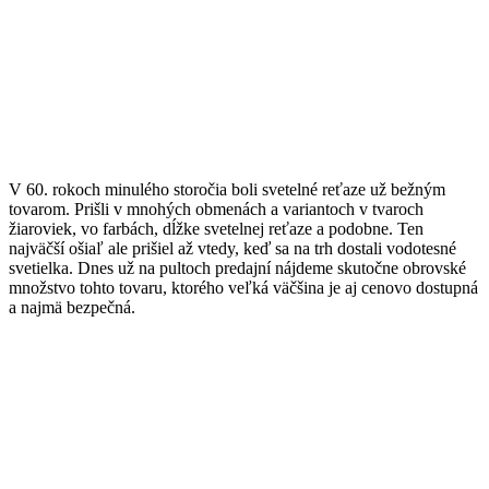
V 60. rokoch minulého storočia boli svetelné reťaze už bežným
tovarom. Prišli v mnohých obmenách a variantoch v tvaroch
žiaroviek, vo farbách, dĺžke svetelnej reťaze a podobne. Ten
najväčší ošiaľ ale prišiel až vtedy, keď sa na trh dostali vodotesné
svetielka. Dnes už na pultoch predajní nájdeme skutočne obrovské
množstvo tohto tovaru, ktorého veľká väčšina je aj cenovo dostupná
a najmä bezpečná.