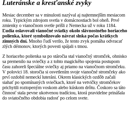
Luteránske a kresťanské zvyky
Mesiac december sa v minulosti nazýval aj najtemnejším mesiacom
roku. Typickým zdrojom svetla v domácnostiach bol oheň. Prvé
zmienky o vianočnom svetle prišli z Nemecka už v roku 1184.
Ľudia oslavovali vianočné sviatky okolo slávnostného horiaceho
polienka, ktoré symbolizovalo návrat slnka počas krátkych
zimných dní.
Mnoho ľudí verilo, že tento zvyk pomáha odvracať
zlých démonov, ktorých povesti spájali s tmou.
Z horiaceho polienka sa po stáročia stal vianočný stromček, ohnisko
sa premenilo na sviečky a z tohto magického spojenia postupom
času zahoreli špeciálne sviečky aj priamo na vianočnom stromčeku.
V polovici 18. storočia si osvetlením svoje vianočné stromčeky ako
prví ozdobil nemeckí luteráni. Okrem klasických ozdôb začali
siahať po spomínaných sviečkach, ktoré na vetvičky stromčekov
prichytili roztopeným voskom alebo kúskom drôtu. Čoskoro sa táto
činnosť stala pevne ukotvenou tradíciou, ktorá pravidelne prinášala
do sviatočného obdobia radosť po celom svete.