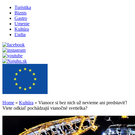
Turistika
Biznis
Gastro
Umenie
Kultúra
Ľudia
Home
»
Kultúra
»
Vianoce si bez nich už nevieme ani predstaviť!
Viete odkiaľ pochádzajú vianočné svetielka?