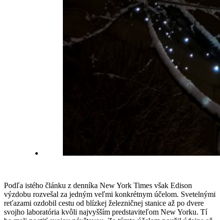
Podľa istého článku z denníka New York Times však Edison
výzdobu rozvešal za jedným veľmi konkrétnym účelom. Svetelnými
reťazami ozdobil cestu od blízkej železničnej stanice až po dvere
svojho laboratória kvôli najvyšším predstaviteľom New Yorku. Tí