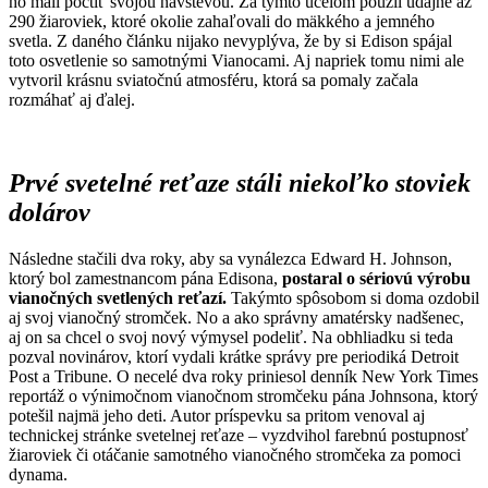
ho mali poctiť svojou návštevou. Za týmto účelom použil údajne až
290 žiaroviek, ktoré okolie zahaľovali do mäkkého a jemného
svetla. Z daného článku nijako nevyplýva, že by si Edison spájal
toto osvetlenie so samotnými Vianocami. Aj napriek tomu nimi ale
vytvoril krásnu sviatočnú atmosféru, ktorá sa pomaly začala
rozmáhať aj ďalej.
Prvé svetelné reťaze stáli niekoľko stoviek
dolárov
Následne stačili dva roky, aby sa vynálezca Edward H. Johnson,
ktorý bol zamestnancom pána Edisona,
postaral o sériovú výrobu
vianočných svetlených reťazí.
Takýmto spôsobom si doma ozdobil
aj svoj vianočný stromček. No a ako správny amatérsky nadšenec,
aj on sa chcel o svoj nový výmysel podeliť. Na obhliadku si teda
pozval novinárov, ktorí vydali krátke správy pre periodiká Detroit
Post a Tribune. O necelé dva roky priniesol denník New York Times
reportáž o výnimočnom vianočnom stromčeku pána Johnsona, ktorý
potešil najmä jeho deti. Autor príspevku sa pritom venoval aj
technickej stránke svetelnej reťaze – vyzdvihol farebnú postupnosť
žiaroviek či otáčanie samotného vianočného stromčeka za pomoci
dynama.