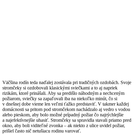
Väčšina rodín teda naďalej zostávala pri tradičných ozdobách. Svoje
stromčeky si ozdobovali klasickými sviečkami a to aj napriek
rizikám, ktoré prinášali. Aby sa predišlo náhodným a nechceným
požiarom, sviečky sa zapaľovali iba na niekoľko minút, čo si
v dnešnej dobe vieme len veľmi ťažko predstaviť. V takmer každej
domácnosti sa pritom pod stromčekom nachádzalo aj vedro s vodou
alebo pieskom, aby bolo možné prípadný požiar čo najrýchlejšie
a najefektívnejšie uhasiť. Stromčeky sa spravidla stavali priamo pred
okno, aby boli viditeľné zvonka – ak niekto z ulice uvidel požiar,
prišiel často nič netušiacu rodinu varovať.