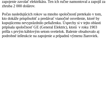
zapojenie zavolať elektrikára. Ten ich ručne namontoval a zapojil za
zhruba 2 000 dolárov.
Počas nasledujúcich rokov sa mnoho spoločností pretekalo v tom,
kto dokáže prispôsobiť a predávať vianočné osvetlenie, ktoré by
kupujúcemu nevyprázdnilo peňaženku. Úspechy si v tejto oblasti
pripísala spoločnosť GE (General Elektric), ktorá v roku 1903
prišla s prvým káblovým setom svetielok. Balenie obsahovalo aj
podrobné inštrukcie na zapojenie a prípadnú výmenu žiaroviek.