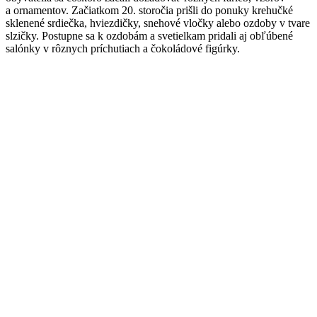
a ornamentov. Začiatkom 20. storočia prišli do ponuky krehučké
sklenené srdiečka, hviezdičky, snehové vločky alebo ozdoby v tvare
slzičky. Postupne sa k ozdobám a svetielkam pridali aj obľúbené
salónky v rôznych príchutiach a čokoládové figúrky.