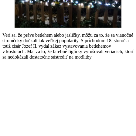
Verí sa, že práve betlehem alebo jasličky, môžu za to, že sa vianočné
stromčeky dočkali tak veľkej popularity. S príchodom 18. storočia
totiž cisár Jozef II. vydal zákaz vystavovania betlehemov
v kostoloch. Mal za to, že farebné figúrky vyrušovali veriacich, ktorí
sa nedokázali dostatočne sústrediť na modlitby.