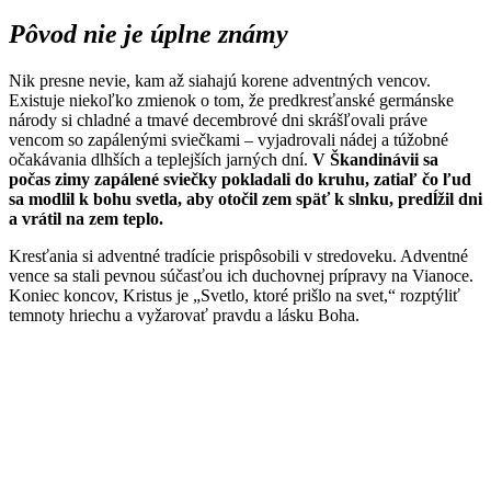
Pôvod nie je úplne známy
Nik presne nevie, kam až siahajú korene adventných vencov.
Existuje niekoľko zmienok o tom, že predkresťanské germánske
národy si chladné a tmavé decembrové dni skrášľovali práve
vencom so zapálenými sviečkami – vyjadrovali nádej a túžobné
očakávania dlhších a teplejších jarných dní.
V Škandinávii sa
počas zimy zapálené sviečky pokladali do kruhu, zatiaľ čo ľud
sa modlil k bohu svetla, aby otočil zem späť k slnku, predĺžil dni
a vrátil na zem teplo.
Kresťania si adventné tradície prispôsobili v stredoveku. Adventné
vence sa stali pevnou súčasťou ich duchovnej prípravy na Vianoce.
Koniec koncov, Kristus je „Svetlo, ktoré prišlo na svet,“ rozptýliť
temnoty hriechu a vyžarovať pravdu a lásku Boha.