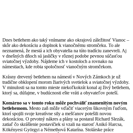
Dnes betlehem ako taký vnímame ako okrajovú záležitosť Vianoc –
skôr ako dekoráciu a doplnok k vianočnému stromčeku. To ale
neznamená, že mestá a ich obyvatelia na túto tradíciu zanevreli. Aj
v dnešných dňoch sú jasličky v rôznej podobe pevnou súčasťou
sviatočnej výzdoby. Nájdeme ich v kostoloch a rovnako na
námestiach, kde robia spoločnosť vianočným stromčekom.
Krásny drevený betlehem na námestí v Nových Zámkoch je už
tradične obklopení morom žiarivých svetielok a sviatočnej výzdoby.
V minulosti sa na tomto mieste niekoľkokrát konal aj živý betlehem,
ktorý sa, dúfajme, v budúcnosti ešte vráti a obyvateľov poteší.
Komárno sa v tomto roku môže pochváliť znamenitým novým
betlehemom.
Mesto zaň môže vďačiť viacerým šikovným ľuďom,
ktorí spojili svoje kreatívne sily a mešťanov potešili novou
dekoráciou. O prvotný nákres a plány sa postaral Richard Slezák,
zatiaľ čo skrášlenie postavičiek si vzali na starosť Anikó Harcsa,
Kökényesi Györgyi a Némethová Katarína. Stolárske práce