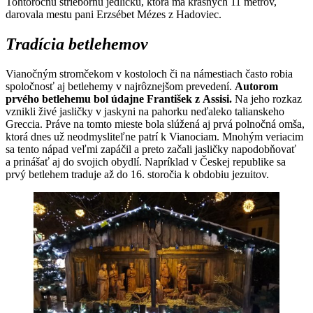
Tohtoročnú striebornú jedličku, ktorá má krásnych 11 metrov,
darovala mestu pani Erzsébet Mézes z Hadoviec.
Tradícia betlehemov
Vianočným stromčekom v kostoloch či na námestiach často robia
spoločnosť aj betlehemy v najrôznejšom prevedení.
Autorom
prvého betlehemu bol údajne František z Assisi.
Na jeho rozkaz
vznikli živé jasličky v jaskyni na pahorku neďaleko talianskeho
Greccia. Práve na tomto mieste bola slúžená aj prvá polnočná omša,
ktorá dnes už neodmysliteľne patrí k Vianociam. Mnohým veriacim
sa tento nápad veľmi zapáčil a preto začali jasličky napodobňovať
a prinášať aj do svojich obydlí. Napríklad v Českej republike sa
prvý betlehem traduje až do 16. storočia k obdobiu jezuitov.