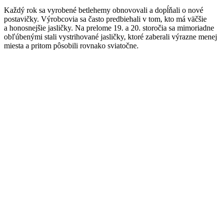
Každý rok sa vyrobené betlehemy obnovovali a dopĺňali o nové
postavičky. Výrobcovia sa často predbiehali v tom, kto má väčšie
a honosnejšie jasličky. Na prelome 19. a 20. storočia sa mimoriadne
obľúbenými stali vystrihované jasličky, ktoré zaberali výrazne menej
miesta a pritom pôsobili rovnako sviatočne.