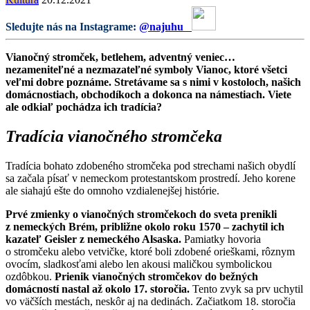
Sledujte nás na Instagrame:
@najuhu
Vianočný stromček, betlehem, adventný veniec…
nezameniteľné a nezmazateľné symboly Vianoc, ktoré všetci
veľmi dobre poznáme. Stretávame sa s nimi v kostoloch, našich
domácnostiach, obchodíkoch a dokonca na námestiach. Viete
ale odkiaľ pochádza ich tradícia?
Tradícia vianočného stromčeka
Tradícia bohato zdobeného stromčeka pod strechami našich obydlí
sa začala písať v nemeckom protestantskom prostredí. Jeho korene
ale siahajú ešte do omnoho vzdialenejšej histórie.
Prvé zmienky o vianočných stromčekoch do sveta prenikli
z nemeckých Brém, približne okolo roku 1570 – zachytil ich
kazateľ Geisler z nemeckého Alsaska.
Pamiatky hovoria
o stromčeku alebo vetvičke, ktoré boli zdobené orieškami, rôznym
ovocím, sladkosťami alebo len akousi maličkou symbolickou
ozdôbkou.
Prienik vianočných stromčekov do bežných
domácností nastal až okolo 17. storočia.
Tento zvyk sa prv uchytil
vo väčších mestách, neskôr aj na dedinách. Začiatkom 18. storočia