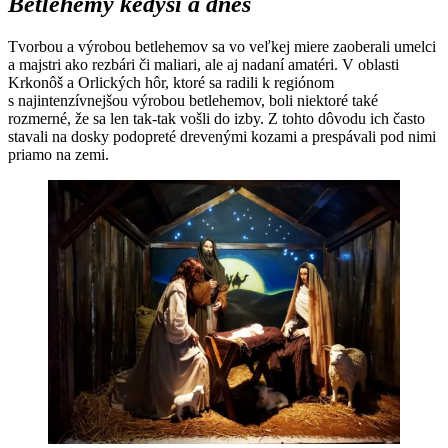
Betlehemy kedysi a dnes
Tvorbou a výrobou betlehemov sa vo veľkej miere zaoberali umelci
a majstri ako rezbári či maliari, ale aj nadaní amatéri. V oblasti
Krkonôš a Orlických hôr, ktoré sa radili k regiónom
s najintenzívnejšou výrobou betlehemov, boli niektoré také
rozmerné, že sa len tak-tak vošli do izby. Z tohto dôvodu ich často
stavali na dosky podopreté drevenými kozami a prespávali pod nimi
priamo na zemi.