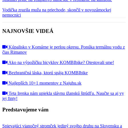
Vodička zrazila muža na priechode, skončil v novozámockej
nemocnici
NAJNOVŠIE VIDEÁ
Kúpalisko v Komárne je perlou okresu. Ponúka termálnu vodu z
čias Rimanov
Ako na výpožičku bicyklov KOMBIbike? Otestovali sme!
Bezhraničná láska, ktorú spája KOMBIbike
Najlepších 10+1 momentov z Najuhu.sk
Teta Irenka nám upiekla slávnu ižanskú štrúdľu. Naučte sa aj vy
jej finty!
Predstavujeme vám
Spievajúci vianočný stromček jediný svojho druhu na Slovensku a