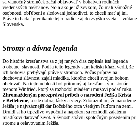
sa vianočný stromček začal objavovať v bohatých rodinách
viedenských mešťanov. No a ako je už zvykom, čo mali zámožné
osobnosti, obľúbení a sledovaní jednotlivci, to chceli mať aj iní.
Práve tu badať prenikanie tejto tradície aj do zvyšku sveta… vrátane
Slovenska.
Stromy a dávna legenda
Do histórie kresťanstva sa z jej raných čias zapísala istá legenda
o obetnej slávnosti. Podľa tejto legendy starí keltskí kňazi verili, že
ich bohovia prebývajú práve v stromoch. Počas príprav na
duchovnú slávnosť zajali mladíka, ktorého chceli svojim bohom
obetovať. Na tejto udalosti bol prítomný aj kresťanský misionár
menom Winfried, ktorý sa rozhodol mladému mužovi podať ruku.
Zhromaždeným porozprával príbeh o narodení Ježiša Krista
v Betleheme
, o sile dobra, lásky a viery. Zdôraznil im, že narodenie
Ježiša je najvzácnejší dar Božského otca všetkým ľuďom na zemi.
Druidi si ho trpezlivo vypočuli a napokon sa rozhodli zajatému
mladíkovi darovať život. Slávnosť strávili spoločným posedením pri
strome a oslavovaním Ježiša.