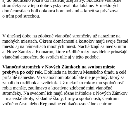
aj do budúceho roka a do nasledujúcej žatvy. Skutočné vianočné
stromčeky sa v tejto dobe vyskytovali iba lokálne. V niektorých
domácnostiach boli dokonca hore nohami – kmeň sa priväzoval
o trám pod strechou.
V dnešnej dobe na zdobené vianočné stromčeky už narazíme na
mnohých miestach. Okrem domácností a kostolov majú svoje čestné
miesto aj na námestiach mnohých miest. Nachádzajú sa medzi nimi
aj Nové Zámky a Komárno, ktoré už dlhé roky pravidelne prinášajú
vianočnú atmosféru do svojich ulíc aj v tejto podobe.
Vianočný stromček v Nových Zámkoch na svojom mieste
prebýva po celý rok.
Dohliada na budovu Mestského úradu a celé
priľahlé námestie. Vo vianočnom období ale nie je jediný, ktorý sa
zahalí do ozdôbok a svetielok. Už niekoľko rokov mu spoločnosť
robia menšie, zaujímavo a kreatívne zdobené mini vianočné
stromčeky. Na svedomí ich majú rôzne inštitúcie z Nových Zámkov
– materské školy, základné školy, firmy a spoločnosti, Centrum
voľného času alebo Regionálne edukačno-sociálne centrum.