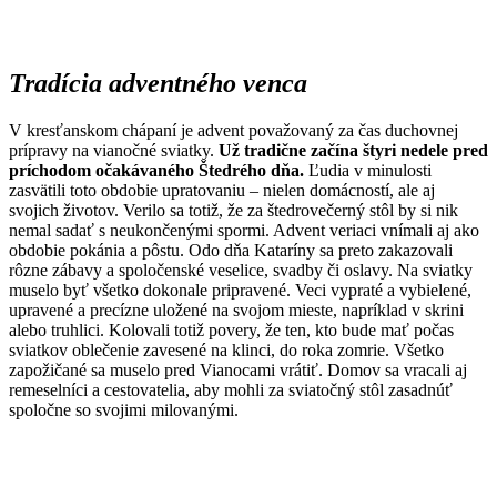
Tradícia adventného venca
V kresťanskom chápaní je advent považovaný za čas duchovnej
prípravy na vianočné sviatky.
Už tradične začína štyri nedele pred
príchodom očakávaného Štedrého dňa.
Ľudia v minulosti
zasvätili toto obdobie upratovaniu – nielen domácností, ale aj
svojich životov. Verilo sa totiž, že za štedrovečerný stôl by si nik
nemal sadať s neukončenými spormi. Advent veriaci vnímali aj ako
obdobie pokánia a pôstu. Odo dňa Kataríny sa preto zakazovali
rôzne zábavy a spoločenské veselice, svadby či oslavy. Na sviatky
muselo byť všetko dokonale pripravené. Veci vypraté a vybielené,
upravené a precízne uložené na svojom mieste, napríklad v skrini
alebo truhlici. Kolovali totiž povery, že ten, kto bude mať počas
sviatkov oblečenie zavesené na klinci, do roka zomrie. Všetko
zapožičané sa muselo pred Vianocami vrátiť. Domov sa vracali aj
remeselníci a cestovatelia, aby mohli za sviatočný stôl zasadnúť
spoločne so svojimi milovanými.