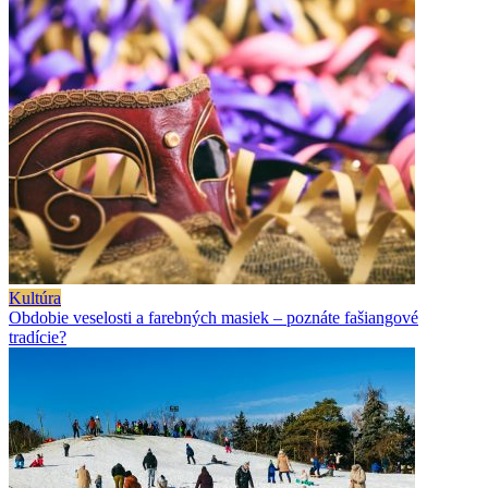
Kultúra
Obdobie veselosti a farebných masiek – poznáte fašiangové
tradície?