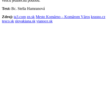
vencu jedinečnú podobu.
Text:
Bc. Stella Hamranová
Zdroj:
ta3.com
zn.sk
Mesto Komárno – Komárom Város
krasno.cz
tesco.sk
slovakiana.sk
vianoce.sk