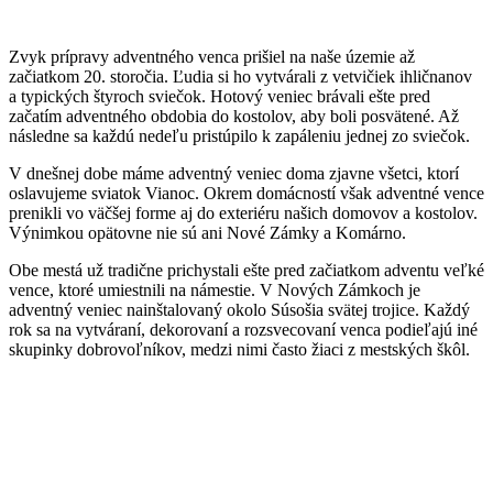
Zvyk prípravy adventného venca prišiel na naše územie až
začiatkom 20. storočia. Ľudia si ho vytvárali z vetvičiek ihličnanov
a typických štyroch sviečok. Hotový veniec brávali ešte pred
začatím adventného obdobia do kostolov, aby boli posvätené. Až
následne sa každú nedeľu pristúpilo k zapáleniu jednej zo sviečok.
V dnešnej dobe máme adventný veniec doma zjavne všetci, ktorí
oslavujeme sviatok Vianoc. Okrem domácností však adventné vence
prenikli vo väčšej forme aj do exteriéru našich domovov a kostolov.
Výnimkou opätovne nie sú ani Nové Zámky a Komárno.
Obe mestá už tradične prichystali ešte pred začiatkom adventu veľké
vence, ktoré umiestnili na námestie. V Nových Zámkoch je
adventný veniec nainštalovaný okolo Súsošia svätej trojice. Každý
rok sa na vytváraní, dekorovaní a rozsvecovaní venca podieľajú iné
skupinky dobrovoľníkov, medzi nimi často žiaci z mestských škôl.