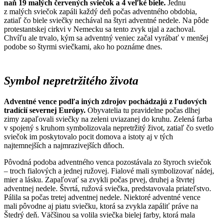
naň 19 malých červených sviečok a 4 veľké biele.
Jednu
z malých sviečok zapáli každý deň počas adventného obdobia,
zatiaľ čo biele sviečky nechával na štyri adventné nedele. Na pôde
protestantskej cirkvi v Nemecku sa tento zvyk ujal a zachoval.
Chvíľu ale trvalo, kým sa adventný veniec začal vyrábať v menšej
podobe so štyrmi sviečkami, ako ho poznáme dnes.
Symbol nepretržitého života
Adventné vence podľa iných zdrojov pochádzajú z ľudových
tradícií severnej Európy.
Obyvatelia tu pravidelne počas dlhej
zimy zapaľovali sviečky na zeleni uviazanej do kruhu. Zelená farba
v spojený s kruhom symbolizovala nepretržitý život, zatiaľ čo svetlo
sviečok im poskytovalo pocit domova a istoty aj v tých
najtemnejších a najmrazivejších dňoch.
Pôvodná podoba adventného venca pozostávala zo štyroch sviečok
– troch fialových a jednej ružovej. Fialové mali symbolizovať nádej,
mier a lásku. Zapaľovať sa zvykli počas prvej, druhej a štvrtej
adventnej nedele. Štvrtá, ružová sviečka, predstavovala priateľstvo.
Pálila sa počas tretej adventnej nedele. Niektoré adventné vence
mali pôvodne aj piatu sviečku, ktorá sa zvykla zapáliť práve na
Štedrý deň. Väčšinou sa volila sviečka bielej farby, ktorá mala