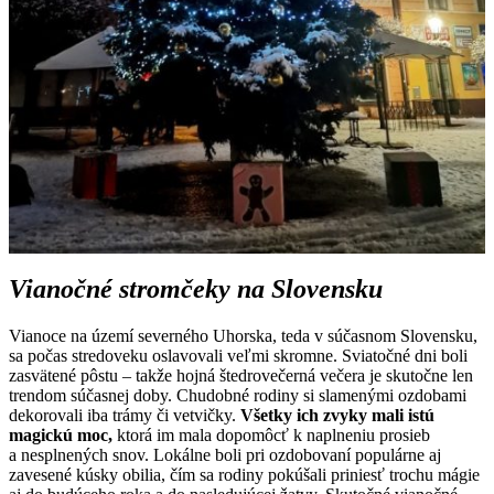
Vianočné stromčeky na Slovensku
Vianoce na území severného Uhorska, teda v súčasnom Slovensku,
sa počas stredoveku oslavovali veľmi skromne. Sviatočné dni boli
zasvätené pôstu – takže hojná štedrovečerná večera je skutočne len
trendom súčasnej doby. Chudobné rodiny si slamenými ozdobami
dekorovali iba trámy či vetvičky.
Všetky ich zvyky mali istú
magickú moc,
ktorá im mala dopomôcť k naplneniu prosieb
a nesplnených snov. Lokálne boli pri ozdobovaní populárne aj
zavesené kúsky obilia, čím sa rodiny pokúšali priniesť trochu mágie