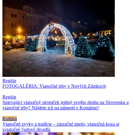
Región
FOTOGALÉRIA: Vianočné trhy v Nových Zámkoch
Región
Spievajúci vianočný stromček jediný svojho druhu na Slovensku a
vianočné trhy? Nájdete ich na námestí v Komárne!
Kultúra
Vianočné zvyky a tradície – zázračné imelo, vianočná koza aj
sviatočné ľudové divadlá