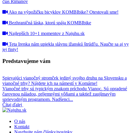
čias Rimanov
Ako na výpožičku bicyklov KOMBIbike? Otestovali sme!
Bezhraničná láska, ktorú spája KOMBIbike
Najlepších 10+1 momentov z Najuhu.sk
Teta Irenka nám upiekla slávnu ižanskú štrúdľu. Naučte sa aj vy
jej finty!
Predstavujeme vám
Spievajúci vianočný stromček jediný svojho druhu na Slovensku a
vianočné trhy? Nájdete ich na námestí v Komárne!
Vianočné trhy sú typickým znakom príchodu Vianoc. Sú opradené
čarovnou náladou, príjemnými vôňami a taktiež zaujímavým
sprievodným programom. Nadšenci...
Čítaj ďalej
O nás
Kontakt
Navrhujte nám články/novinky