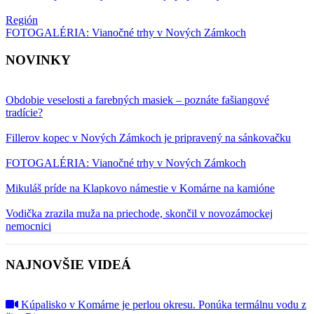
Región
FOTOGALÉRIA: Vianočné trhy v Nových Zámkoch
NOVINKY
Obdobie veselosti a farebných masiek – poznáte fašiangové
tradície?
Fillerov kopec v Nových Zámkoch je pripravený na sánkovačku
FOTOGALÉRIA: Vianočné trhy v Nových Zámkoch
Mikuláš príde na Klapkovo námestie v Komárne na kamióne
Vodička zrazila muža na priechode, skončil v novozámockej
nemocnici
NAJNOVŠIE VIDEÁ
Kúpalisko v Komárne je perlou okresu. Ponúka termálnu vodu z