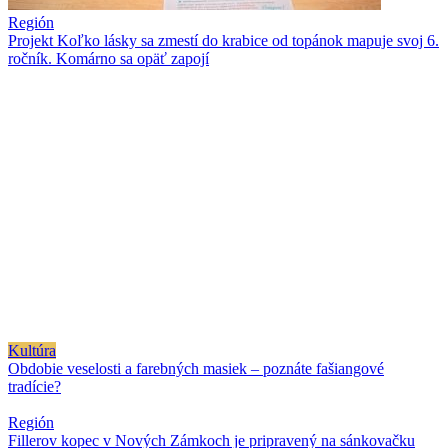
Región
Projekt Koľko lásky sa zmestí do krabice od topánok mapuje svoj 6.
ročník. Komárno sa opäť zapojí
Kultúra
Obdobie veselosti a farebných masiek – poznáte fašiangové
tradície?
Región
Fillerov kopec v Nových Zámkoch je pripravený na sánkovačku