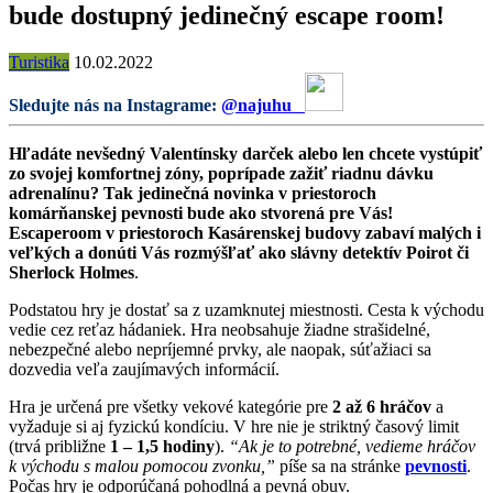
bude dostupný jedinečný escape room!
Turistika
10.02.2022
Sledujte nás na Instagrame:
@najuhu
Hľadáte nevšedný Valentínsky darček alebo len chcete vystúpiť
zo svojej komfortnej zóny, poprípade zažiť riadnu dávku
adrenalínu? Tak jedinečná novinka v priestoroch
komárňanskej pevnosti bude ako stvorená pre Vás!
Escaperoom v priestoroch Kasárenskej budovy zabaví malých i
veľkých a donúti Vás rozmýšľať ako slávny detektív Poirot či
Sherlock Holmes
.
Podstatou hry je dostať sa z uzamknutej miestnosti. Cesta k východu
vedie cez reťaz hádaniek. Hra neobsahuje žiadne strašidelné,
nebezpečné alebo nepríjemné prvky, ale naopak, súťažiaci sa
dozvedia veľa zaujímavých informácií.
Hra je určená pre všetky vekové kategórie pre
2 až 6 hráčov
a
vyžaduje si aj fyzickú kondíciu. V hre nie je striktný časový limit
(trvá približne
1 – 1,5 hodiny
).
“Ak je to potrebné, vedieme hráčov
k východu s malou pomocou zvonku,”
píše sa na stránke
pevnosti
.
Počas hry je odporúčaná pohodlná a pevná obuv.