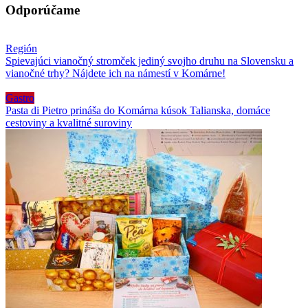
Odporúčame
Región
Spievajúci vianočný stromček jediný svojho druhu na Slovensku a
vianočné trhy? Nájdete ich na námestí v Komárne!
Gastro
Pasta di Pietro prináša do Komárna kúsok Talianska, domáce
cestoviny a kvalitné suroviny